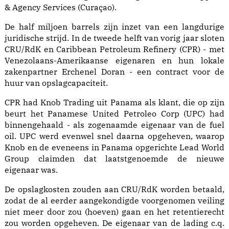
& Agency Services (Curaçao).
De half miljoen barrels zijn inzet van een langdurige
juridische strijd. In de tweede helft van vorig jaar sloten
CRU/RdK en Caribbean Petroleum Refinery (CPR) - met
Venezolaans-Amerikaanse eigenaren en hun lokale
zakenpartner Erchenel Doran - een contract voor de
huur van opslagcapaciteit.
CPR had Knob Trading uit Panama als klant, die op zijn
beurt het Panamese United Petroleo Corp (UPC) had
binnengehaald - als zogenaamde eigenaar van de fuel
oil. UPC werd evenwel snel daarna opgeheven, waarop
Knob en de eveneens in Panama opgerichte Lead World
Group claimden dat laatstgenoemde de nieuwe
eigenaar was.
De opslagkosten zouden aan CRU/RdK worden betaald,
zodat de al eerder aangekondigde voorgenomen veiling
niet meer door zou (hoeven) gaan en het retentierecht
zou worden opgeheven. De eigenaar van de lading c.q.