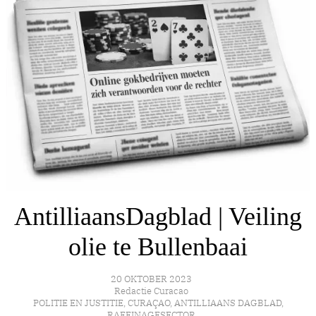
AntilliaansDagblad | Veiling
olie te Bullenbaai
20 OKTOBER 2023
Redactie Curacao
POLITIE EN JUSTITIE
,
CURAÇAO
,
ANTILLIAANS DAGBLAD
,
RAFFINAGESECTOR