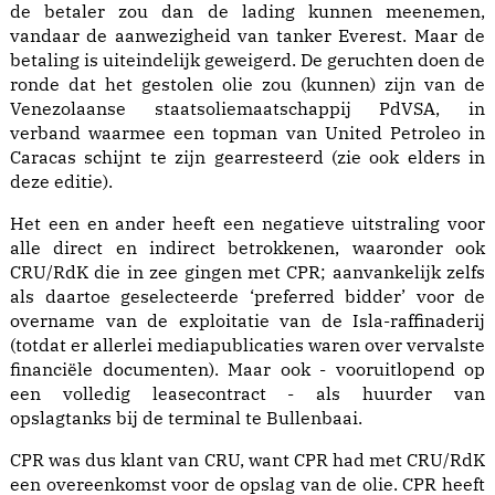
de betaler zou dan de lading kunnen meenemen,
vandaar de aanwezigheid van tanker Everest. Maar de
betaling is uiteindelijk geweigerd. De geruchten doen de
ronde dat het gestolen olie zou (kunnen) zijn van de
Venezolaanse staatsoliemaatschappij PdVSA, in
verband waarmee een topman van United Petroleo in
Caracas schijnt te zijn gearresteerd (zie ook elders in
deze editie).
Het een en ander heeft een negatieve uitstraling voor
alle direct en indirect betrokkenen, waaronder ook
CRU/RdK die in zee gingen met CPR; aanvankelijk zelfs
als daartoe geselecteerde ‘preferred bidder’ voor de
overname van de exploitatie van de Isla-raffinaderij
(totdat er allerlei mediapublicaties waren over vervalste
financiële documenten). Maar ook - vooruitlopend op
een volledig leasecontract - als huurder van
opslagtanks bij de terminal te Bullenbaai.
CPR was dus klant van CRU, want CPR had met CRU/RdK
een overeenkomst voor de opslag van de olie. CPR heeft