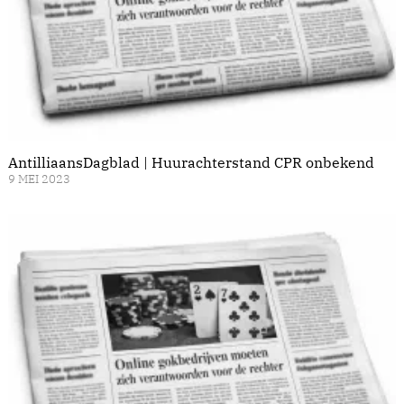
AntilliaansDagblad | Huurachterstand CPR onbekend
9 MEI 2023