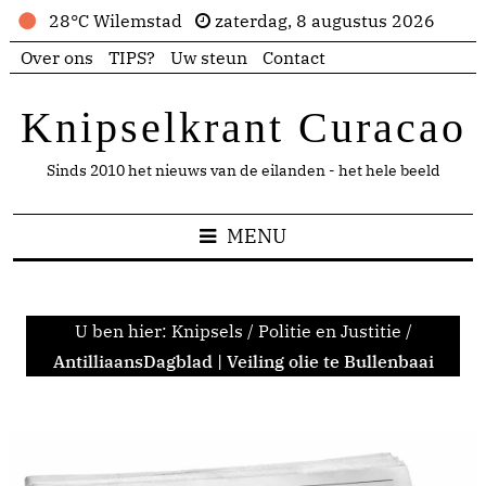
28°C Wilemstad
zaterdag, 8 augustus 2026
Over ons
TIPS?
Uw steun
Contact
Knipselkrant Curacao
Sinds 2010 het nieuws van de eilanden - het hele beeld
MENU
U ben hier:
Knipsels
/
Politie en Justitie
/
AntilliaansDagblad | Veiling olie te Bullenbaai