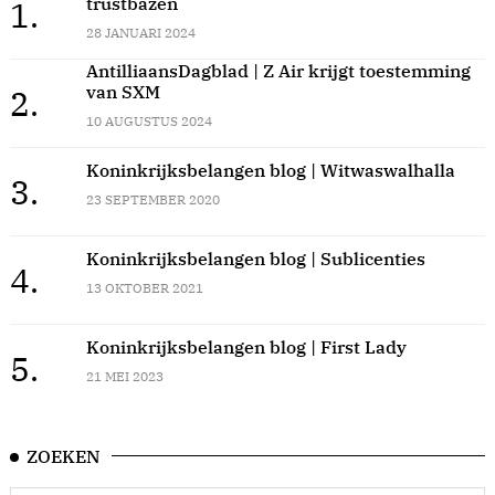
trustbazen
1.
28 JANUARI 2024
AntilliaansDagblad | Z Air krijgt toestemming
van SXM
2.
10 AUGUSTUS 2024
Koninkrijksbelangen blog | Witwaswalhalla
3.
23 SEPTEMBER 2020
Koninkrijksbelangen blog | Sublicenties
4.
13 OKTOBER 2021
Koninkrijksbelangen blog | First Lady
5.
21 MEI 2023
ZOEKEN