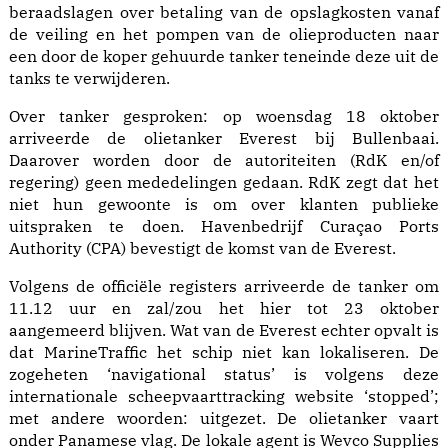
beraadslagen over betaling van de opslagkosten vanaf
de veiling en het pompen van de olieproducten naar
een door de koper gehuurde tanker teneinde deze uit de
tanks te verwijderen.
Over tanker gesproken: op woensdag 18 oktober
arriveerde de olietanker Everest bij Bullenbaai.
Daarover worden door de autoriteiten (RdK en/of
regering) geen mededelingen gedaan. RdK zegt dat het
niet hun gewoonte is om over klanten publieke
uitspraken te doen. Havenbedrijf Curaçao Ports
Authority (CPA) bevestigt de komst van de Everest.
Volgens de officiële registers arriveerde de tanker om
11.12 uur en zal/zou het hier tot 23 oktober
aangemeerd blijven. Wat van de Everest echter opvalt is
dat MarineTraffic het schip niet kan lokaliseren. De
zogeheten ‘navigational status’ is volgens deze
internationale scheepvaarttracking website ‘stopped’;
met andere woorden: uitgezet. De olietanker vaart
onder Panamese vlag. De lokale agent is Wevco Supplies