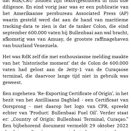
dat RdK/CRU zouden zijn tekortgeschoten in hun due
diligence. En eind vorig jaar was er een publicatie van
het Amerikaanse persbureau Associated Press (AP)
waarin gesteld werd dat aan de hand van maritieme
tracking-data te zien is dat de tanker Colon, die eind
september 600.000 vaten bij Bullenbaai aan wal bracht,
afkomstig was van Amuay, de grootste raffinagehaven
van buurland Venezuela.
Het was RdK zelf die met enthousiasme melding maakte
van het ‘historische moment’ dat de Colon de 600.000
vaten had gelost aan de Jetty-1 van de Curaçaose
terminal, die daarvoor lange tijd niet in gebruik was
geweest.
Een zogeheten ‘Re-Exporting Certificate of Origin’, in het
bezit van het Antilliaans Dagblad - een Certificaat van
Oorsprong - met daarop het logo van CPR, spreekt
echter van ‘Product: Bullenbaai Fuel Oil’. Verder staat
er: ,,Country of Origin: Bullenbaai Terminal, Curaçao.”
Een bijbehorend document vermeldt 29 oktober 2022