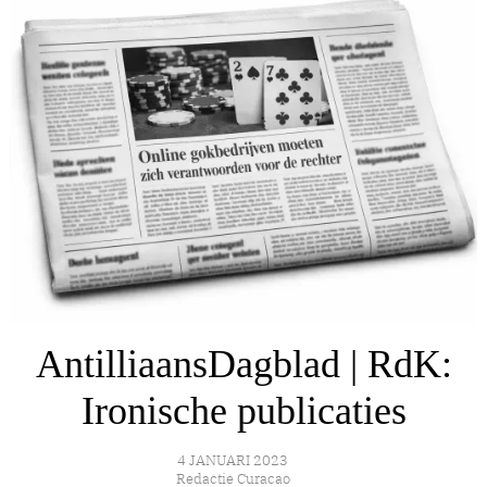
AntilliaansDagblad | RdK:
Ironische publicaties
4 JANUARI 2023
Redactie Curacao