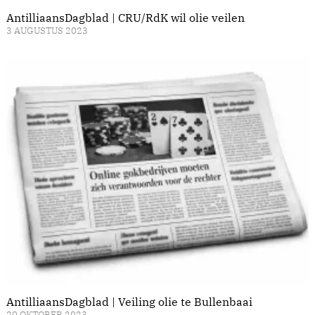
AntilliaansDagblad | CRU/RdK wil olie veilen
3 AUGUSTUS 2023
AntilliaansDagblad | Veiling olie te Bullenbaai
20 OKTOBER 2023