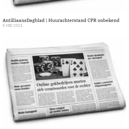
AntilliaansDagblad | Huurachterstand CPR onbekend
9 MEI 2023