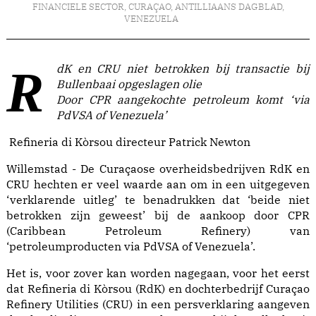
FINANCIELE SECTOR
,
CURAÇAO
,
ANTILLIAANS DAGBLAD
,
VENEZUELA
RdK en CRU niet betrokken bij transactie bij
Bullenbaai opgeslagen olie
Door CPR aangekochte petroleum komt ‘via
PdVSA of Venezuela’
Refineria di Kòrsou directeur Patrick Newton
Willemstad - De Curaçaose overheidsbedrijven RdK en
CRU hechten er veel waarde aan om in een uitgegeven
‘verklarende uitleg’ te benadrukken dat ‘beide niet
betrokken zijn geweest’ bij de aankoop door CPR
(Caribbean Petroleum Refinery) van
‘petroleumproducten via PdVSA of Venezuela’.
Het is, voor zover kan worden nagegaan, voor het eerst
dat Refineria di Kòrsou (RdK) en dochterbedrijf Curaçao
Refinery Utilities (CRU) in een persverklaring aangeven