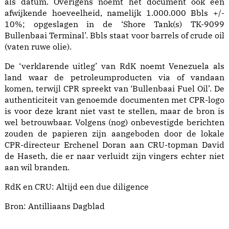
als datum. Overigens noemt het document ook een
afwijkende hoeveelheid, namelijk 1.000.000 Bbls +/-
10%; opgeslagen in de ‘Shore Tank(s) TK-9099
Bullenbaai Terminal’. Bbls staat voor barrels of crude oil
(vaten ruwe olie).
De ‘verklarende uitleg’ van RdK noemt Venezuela als
land waar de petroleumproducten via of vandaan
komen, terwijl CPR spreekt van ‘Bullenbaai Fuel Oil’. De
authenticiteit van genoemde documenten met CPR-logo
is voor deze krant niet vast te stellen, maar de bron is
wel betrouwbaar. Volgens (nog) onbevestigde berichten
zouden de papieren zijn aangeboden door de lokale
CPR-directeur Erchenel Doran aan CRU-topman David
de Haseth, die er naar verluidt zijn vingers echter niet
aan wil branden.
RdK en CRU: Altijd een due diligence
Bron:
Antilliaans Dagblad