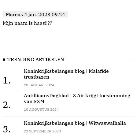
Marcus
4 jan. 2023 09.24
Mijn naam is haas!!??
TRENDING ARTIKELEN
Koninkrijksbelangen blog | Malafide
trustbazen
1.
28 JANUARI 2024
AntilliaansDagblad | Z Air krijgt toestemming
van SXM
2.
10 AUGUSTUS 2024
Koninkrijksbelangen blog | Witwaswalhalla
3.
23 SEPTEMBER 2020