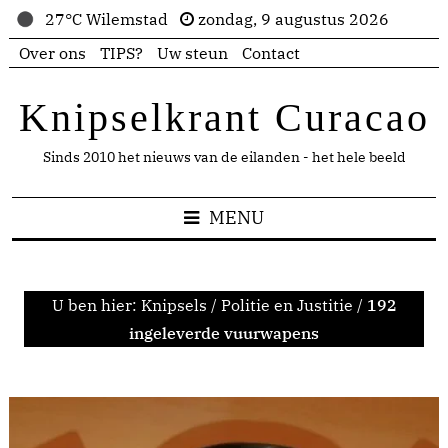
27°C Wilemstad
zondag, 9 augustus 2026
Over ons
TIPS?
Uw steun
Contact
Knipselkrant Curacao
Sinds 2010 het nieuws van de eilanden - het hele beeld
MENU
U ben hier:
Knipsels
/
Politie en Justitie
/
192
ingeleverde vuurwapens