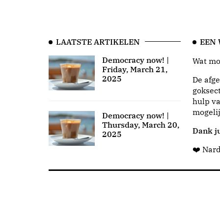
LAATSTE ARTIKELEN
EEN
Democracy now! |
Wat moo
Friday, March 21,
2025
De afge
goksect
hulp va
mogeli
Democracy now! |
Thursday, March 20,
Dank ju
2025
❤️ Nar