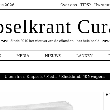
us 2026
Over ons
TIPS?
Uw steu
pselkrant Cur
Sinds 2010 het nieuws van de eilanden - het hele beeld
S
MEDIA
NIEUWS
LANDEN
U ben hier:
Knipsels
/
Media
/
Eindstand: 406 wapens