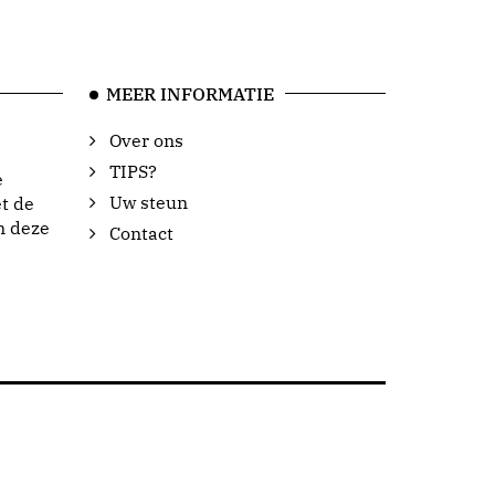
MEER INFORMATIE
Over ons
TIPS?
e
Uw steun
t de
n deze
Contact