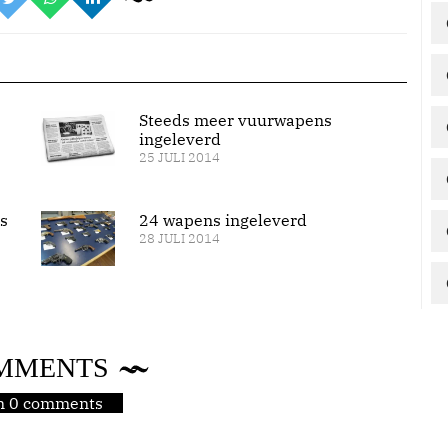
Steeds meer vuurwapens
ingeleverd
25 JULI 2014
s
24 wapens ingeleverd
28 JULI 2014
MMENTS
jn 0 comments