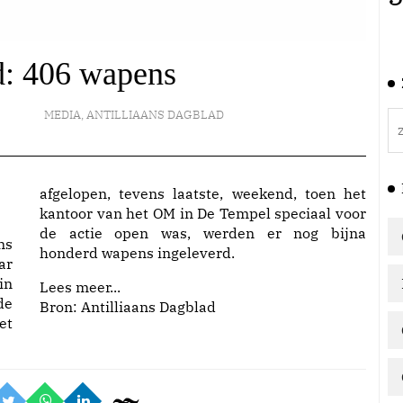
d: 406 wapens
MEDIA
,
ANTILLIAANS DAGBLAD
afgelopen, tevens laatste, weekend, toen het
kantoor van het OM in De Tempel speciaal voor
de actie open was, werden er nog bijna
ns
honderd wapens ingeleverd.
ar
in
Lees meer...
de
Bron: Antilliaans Dagblad
et