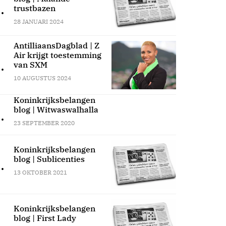
.
trustbazen
28 JANUARI 2024
AntilliaansDagblad | Z
Air krijgt toestemming
.
van SXM
10 AUGUSTUS 2024
Koninkrijksbelangen
blog | Witwaswalhalla
.
23 SEPTEMBER 2020
Koninkrijksbelangen
blog | Sublicenties
.
13 OKTOBER 2021
Koninkrijksbelangen
blog | First Lady
.