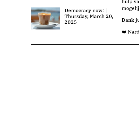
hulp va
mogeli
Democracy now! |
Thursday, March 20,
Dank ju
2025
❤️ Nar