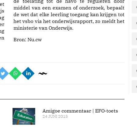
de toelating tot de havo te reguleren door
et
middel van een examen of onderzoek, bepaalt
js
de wet dat elke leerling toegang kan krijgen tot
ag
het vsbo via het onderwijsrapport, zo meldt het
er
ministerie van Onderwijs.
ng
en
Bron:
Nu.cw
Amigoe commentaar | EFO-toets
24 JUNI 2015