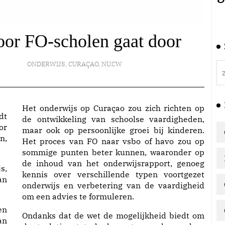
oor FO-scholen gaat door
ONDERWIJS
,
CURAÇAO
,
NU.CW
Het onderwijs op Curaçao zou zich richten op
dt
de ontwikkeling van schoolse vaardigheden,
or
maar ook op persoonlijke groei bij kinderen.
n,
Het proces van FO naar vsbo of havo zou op
sommige punten beter kunnen, waaronder op
de inhoud van het onderwijsrapport, genoeg
s,
kennis over verschillende typen voortgezet
an
onderwijs en verbetering van de vaardigheid
om een advies te formuleren.
en
Ondanks dat de wet de mogelijkheid biedt om
an