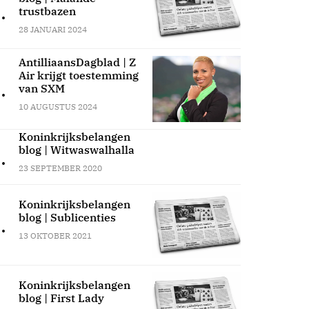
.
trustbazen
28 JANUARI 2024
AntilliaansDagblad | Z
Air krijgt toestemming
.
van SXM
10 AUGUSTUS 2024
Koninkrijksbelangen
blog | Witwaswalhalla
.
23 SEPTEMBER 2020
Koninkrijksbelangen
blog | Sublicenties
.
13 OKTOBER 2021
Koninkrijksbelangen
blog | First Lady
.