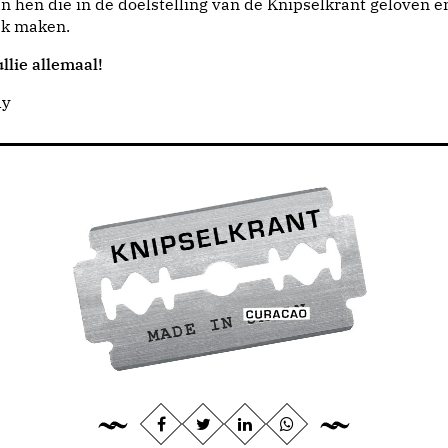
n hen die in de doelstelling van de Knipselkrant geloven e
jk maken.
llie allemaal!
dy