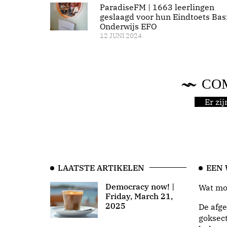
ParadiseFM | 1663 leerlingen
geslaagd voor hun Eindtoets Bas
Onderwijs EFO
12 JUNI 2024
CO
Er zi
LAATSTE ARTIKELEN
EEN
Democracy now! |
Wat moo
Friday, March 21,
2025
De afge
goksect