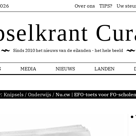
2026
Over ons
TIPS?
Uw steu
pselkrant Cur
Sinds 2010 het nieuws van de eilanden - het hele beeld
S
MEDIA
NIEUWS
LANDEN
r:
Knipsels
/
Onderwijs
/
Nu.cw | EFO-toets voor FO-scholen