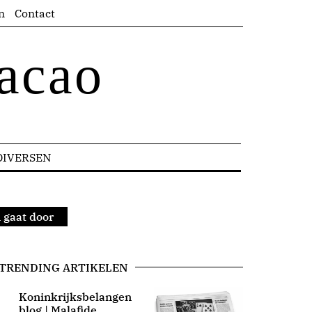
n
Contact
acao
DIVERSEN
 gaat door
TRENDING ARTIKELEN
Koninkrijksbelangen
blog | Malafide