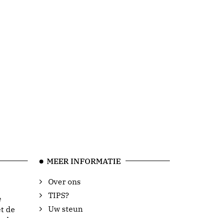
MEER INFORMATIE
Over ons
TIPS?
e
Uw steun
t de