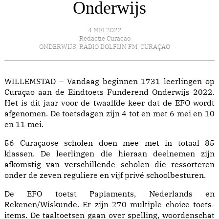
Onderwijs
4 MEI 2022
Redactie Curacao
ONDERWIJS
,
RADIO DOLFIJN FM
,
CURAÇAO
WILLEMSTAD – Vandaag beginnen 1731 leerlingen op
Curaçao aan de Eindtoets Funderend Onderwijs 2022.
Het is dit jaar voor de twaalfde keer dat de EFO wordt
afgenomen. De toetsdagen zijn 4 tot en met 6 mei en 10
en 11 mei.
56 Curaçaose scholen doen mee met in totaal 85
klassen. De leerlingen die hieraan deelnemen zijn
afkomstig van verschillende scholen die ressorteren
onder de zeven reguliere en vijf privé schoolbesturen.
De EFO toetst Papiaments, Nederlands en
Rekenen/Wiskunde. Er zijn 270 multiple choice toets-
items. De taaltoetsen gaan over spelling, woordenschat