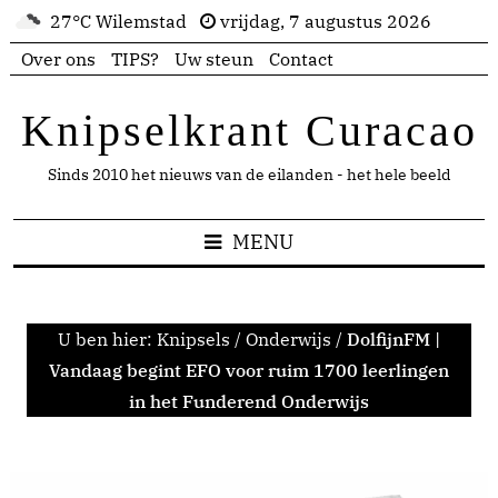
27°C Wilemstad
vrijdag, 7 augustus 2026
Over ons
TIPS?
Uw steun
Contact
Knipselkrant Curacao
Sinds 2010 het nieuws van de eilanden - het hele beeld
MENU
U ben hier:
Knipsels
/
Onderwijs
/
DolfijnFM |
Vandaag begint EFO voor ruim 1700 leerlingen
in het Funderend Onderwijs