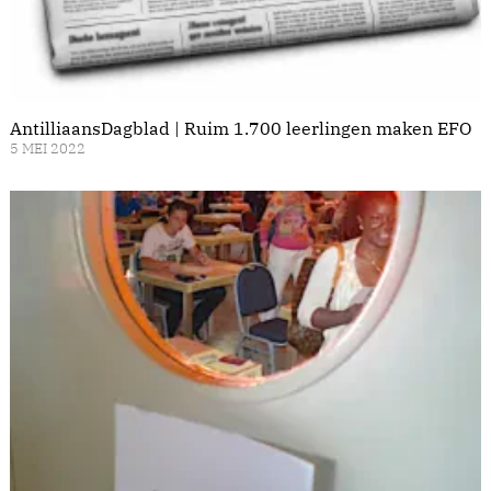
AntilliaansDagblad | Ruim 1.700 leerlingen maken EFO
5 MEI 2022