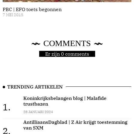
PBC | EFO toets begonnen
7 MEI 2015
COMMENTS
Er zijn 0 comments
TRENDING ARTIKELEN
Koninkrijksbelangen blog | Malafide
trustbazen
1.
28 JANUARI 2024
AntilliaansDagblad | Z Air krijgt toestemming
van SXM
2.