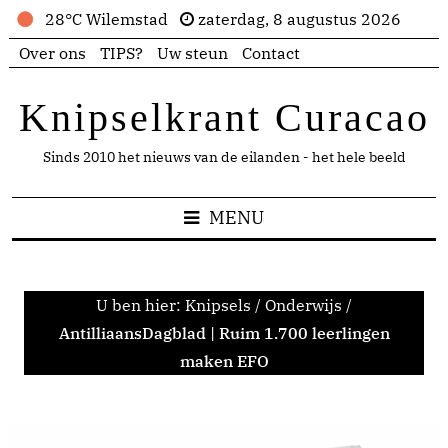
28°C Wilemstad
zaterdag, 8 augustus 2026
Over ons
TIPS?
Uw steun
Contact
Knipselkrant Curacao
Sinds 2010 het nieuws van de eilanden - het hele beeld
MENU
U ben hier:
Knipsels
/
Onderwijs
/
AntilliaansDagblad | Ruim 1.700 leerlingen
maken EFO