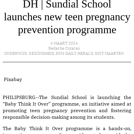
DH | Sundial School
launches new teen pregnancy
prevention programme
4 MAART 2024
Redactie Curacao
ONDERWIJS
,
GEZONDHEID
,
SXM-DAILY HERALD
,
SINT MAARTEN
Pixabay
PHILIPSBURG--The Sundial School is launching the
“Baby Think It Over” programme, an initiative aimed at
promoting teen pregnancy prevention and fostering
responsible decision-making among its students.
The Baby Think It Over programme is a hands-on,