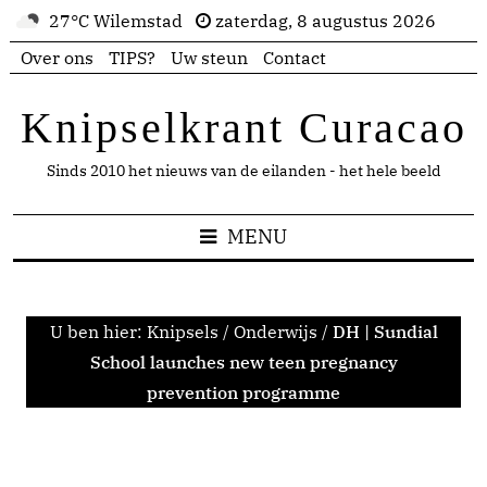
27°C Wilemstad
zaterdag, 8 augustus 2026
Over ons
TIPS?
Uw steun
Contact
Knipselkrant Curacao
Sinds 2010 het nieuws van de eilanden - het hele beeld
MENU
U ben hier:
Knipsels
/
Onderwijs
/
DH | Sundial
School launches new teen pregnancy
prevention programme