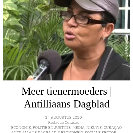
Meer tienermoeders |
Antilliaans Dagblad
14 AUGUSTUS 2020
Redactie Curacao
ECONOMIE
,
POLITIE EN JUSTITIE
,
MEDIA
,
NIEUWS
,
CURAÇAO
,
ANTILLIAANS DAGBLAD
,
GEZONDHEID
,
SOCIALE SECTOR