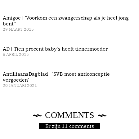
Amigoe | ‘Voorkom een zwangerschap als je heel jong
bent'’
29 MAART 2015
AD | Tien procent baby’s heeft tienermoeder
6 APRIL 2015
AntilliaansDagblad | ‘SVB moet anticonceptie
vergoeden’
20 JANUARI 2021
COMMENTS
Er zijn 11 comments