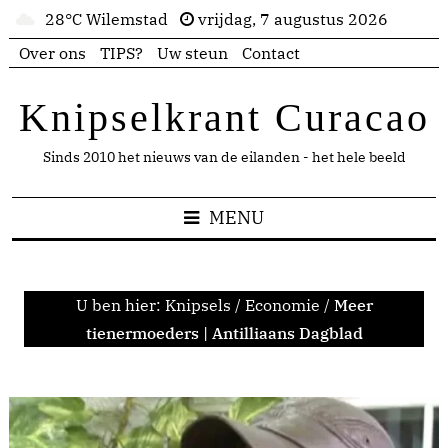
28°C Wilemstad
vrijdag, 7 augustus 2026
Over ons
TIPS?
Uw steun
Contact
Knipselkrant Curacao
Sinds 2010 het nieuws van de eilanden - het hele beeld
MENU
U ben hier:
Knipsels
/
Economie
/
Meer
tienermoeders | Antilliaans Dagblad