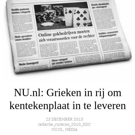
NU.nl: Grieken in rij om
kentekenplaat in te leveren
23 DECEMBER 2013
redactie_curacao_2010_KKC
NU.NL
,
MEDIA