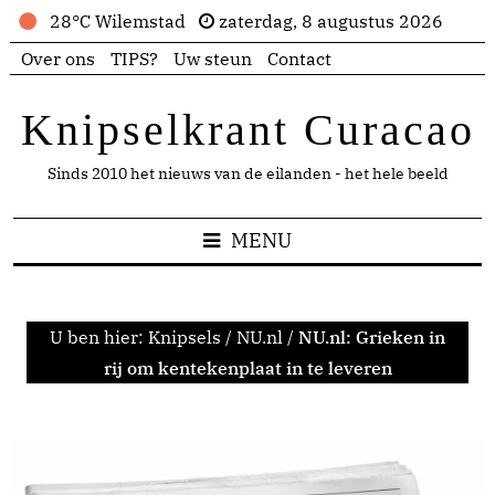
28°C Wilemstad
zaterdag, 8 augustus 2026
Over ons
TIPS?
Uw steun
Contact
Knipselkrant Curacao
Sinds 2010 het nieuws van de eilanden - het hele beeld
MENU
U ben hier:
Knipsels
/
NU.nl
/
NU.nl: Grieken in
rij om kentekenplaat in te leveren