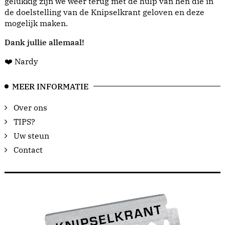
gelukkig zijn we weer terug met de hulp van hen die in
de doelstelling van de Knipselkrant geloven en deze
mogelijk maken.
Dank jullie allemaal!
❤️ Nardy
MEER INFORMATIE
Over ons
TIPS?
Uw steun
Contact