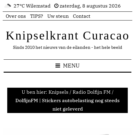
27°C Wilemstad
zaterdag, 8 augustus 2026
Over ons
TIPS?
Uw steun
Contact
Knipselkrant Curacao
Sinds 2010 het nieuws van de eilanden - het hele beeld
MENU
U ben hier:
Knipsels
/
Radio Dolfijn FM
/
DolfijnFM | Stickers autobelasting nog steeds
niet geleverd