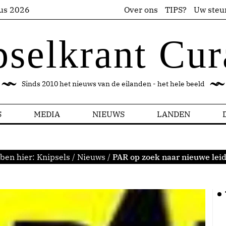
us 2026
Over ons
TIPS?
Uw steu
pselkrant Cur
Sinds 2010 het nieuws van de eilanden - het hele beeld
S
MEDIA
NIEUWS
LANDEN
ben hier:
Knipsels
/
Nieuws
/
PAR op zoek naar nieuwe lei