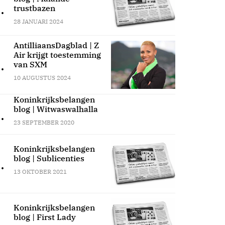
.
trustbazen
28 JANUARI 2024
AntilliaansDagblad | Z
Air krijgt toestemming
.
van SXM
10 AUGUSTUS 2024
Koninkrijksbelangen
blog | Witwaswalhalla
.
23 SEPTEMBER 2020
Koninkrijksbelangen
blog | Sublicenties
.
13 OKTOBER 2021
Koninkrijksbelangen
blog | First Lady
.