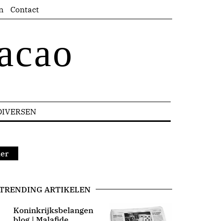
n
Contact
acao
DIVERSEN
der
TRENDING ARTIKELEN
Koninkrijksbelangen
blog | Malafide