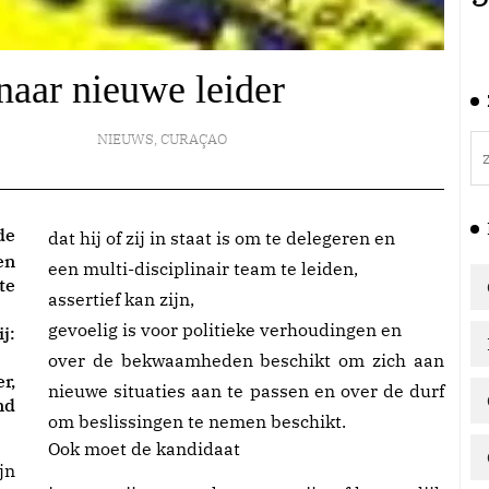
aar nieuwe leider
NIEUWS
,
CURAÇAO
de
dat hij of zij in staat is om te delegeren en
en
een multi-disciplinair team te leiden,
te
assertief kan zijn,
gevoelig is voor politieke verhoudingen en
j:
over de bekwaamheden beschikt om zich aan
r,
nieuwe situaties aan te passen en over de durf
nd
om beslissingen te nemen beschikt.
Ook moet de kandidaat
jn