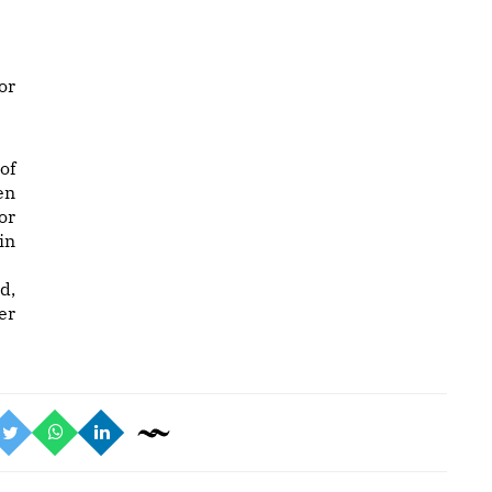
or
of
en
or
in
d,
er