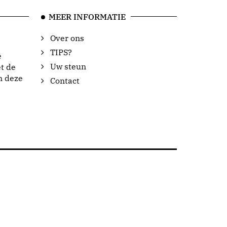
MEER INFORMATIE
Over ons
TIPS?
e
Uw steun
t de
n deze
Contact