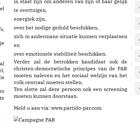
in staat zijn om anderen van zijn of haar gelijk
.
el
te overtuigen,
energiek zijn,
over het nodige geduld beschikken,
s,
zich in andermans situatie kunnen verplaatsen
je
en
over emotionele stabiliteit beschikken.
Verder zal de betrokken kandidaat ook de
al
christen-democratische principes van de PAR
l,
moeten naleven en het sociaal welzijn van het
is
volk centraal moeten stellen.
Ten slotte zal deze persoon ook een screening
er
moeten kunnen doorstaan.
te
Meld u aan via:
www.partido-par.com