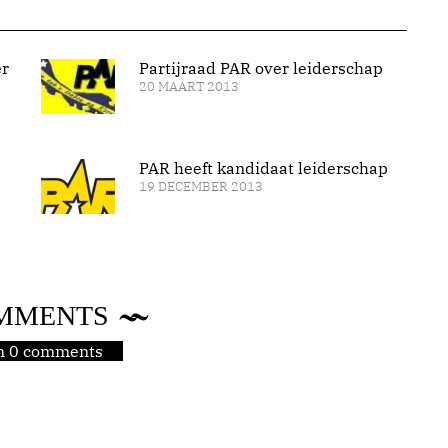
er
Partijraad PAR over leiderschap
20 MAART 2013
PAR heeft kandidaat leiderschap
19 DECEMBER 2013
MMENTS
jn 0 comments