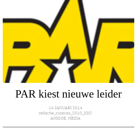
PAR kiest nieuwe leider
14 JANUARI 2014
redactie_curacao_2010_KKC
AMIGOE
,
MEDIA