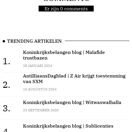
Er zijn 0 comments
TRENDING ARTIKELEN
Koninkrijksbelangen blog | Malafide
trustbazen
1.
28 JANUARI 2024
AntilliaansDagblad | Z Air krijgt toestemming
van SXM
2.
10 AUGUSTUS 2024
Koninkrijksbelangen blog | Witwaswalhalla
3.
23 SEPTEMBER 2020
Koninkrijksbelangen blog | Sublicenties
4.