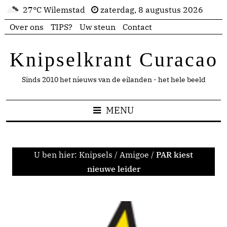
27°C Wilemstad
zaterdag, 8 augustus 2026
Over ons
TIPS?
Uw steun
Contact
Knipselkrant Curacao
Sinds 2010 het nieuws van de eilanden - het hele beeld
MENU
U ben hier:
Knipsels
/
Amigoe
/
PAR kiest
nieuwe leider