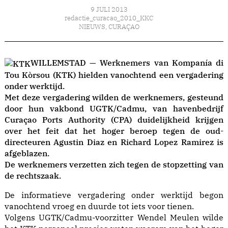
9 JULI 2013
redactie_curacao_2010_KKC
NIEUWS
,
CURAÇAO
WILLEMSTAD — Werknemers van Kompanía di
Tou Kòrsou (KTK) hielden vanochtend een vergadering
onder werktijd.
Met deze vergadering wilden de werknemers, gesteund
door hun vakbond UGTK/Cadmu, van havenbedrijf
Curaçao Ports Authority (CPA) duidelijkheid krijgen
over het feit dat het hoger beroep tegen de oud-
directeuren Agustin Diaz en Richard Lopez Ramirez is
afgeblazen.
De werknemers verzetten zich tegen de stopzetting van
de rechtszaak.
De informatieve vergadering onder werktijd begon
vanochtend vroeg en duurde tot iets voor tienen.
Volgens UGTK/Cadmu-voorzitter Wendel Meulen wilde