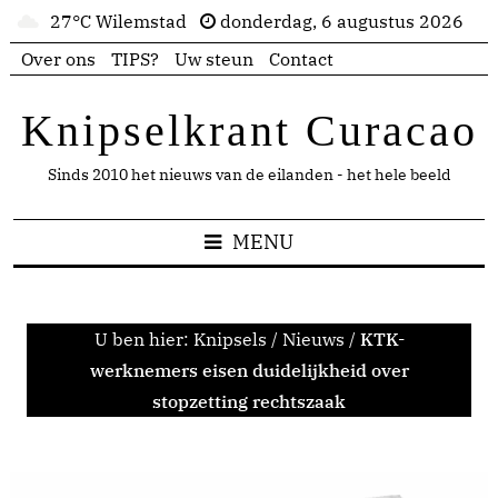
27°C Wilemstad
donderdag, 6 augustus 2026
Over ons
TIPS?
Uw steun
Contact
Knipselkrant Curacao
Sinds 2010 het nieuws van de eilanden - het hele beeld
MENU
U ben hier:
Knipsels
/
Nieuws
/
KTK-
werknemers eisen duidelijkheid over
stopzetting rechtszaak