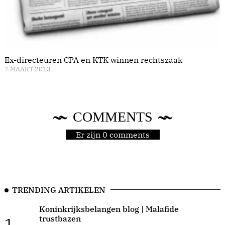
Ex-directeuren CPA en KTK winnen rechtszaak
7 MAART 2013
COMMENTS
Er zijn 0 comments
TRENDING ARTIKELEN
Koninkrijksbelangen blog | Malafide
trustbazen
1.