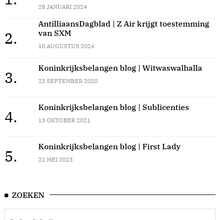
28 JANUARI 2024
AntilliaansDagblad | Z Air krijgt toestemming
van SXM
2.
10 AUGUSTUS 2024
Koninkrijksbelangen blog | Witwaswalhalla
3.
23 SEPTEMBER 2020
Koninkrijksbelangen blog | Sublicenties
4.
13 OKTOBER 2021
Koninkrijksbelangen blog | First Lady
5.
21 MEI 2023
ZOEKEN