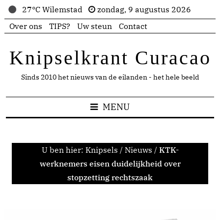
27°C Wilemstad
zondag, 9 augustus 2026
Over ons
TIPS?
Uw steun
Contact
Knipselkrant Curacao
Sinds 2010 het nieuws van de eilanden - het hele beeld
MENU
U ben hier:
Knipsels
/
Nieuws
/
KTK-
werknemers eisen duidelijkheid over
stopzetting rechtszaak