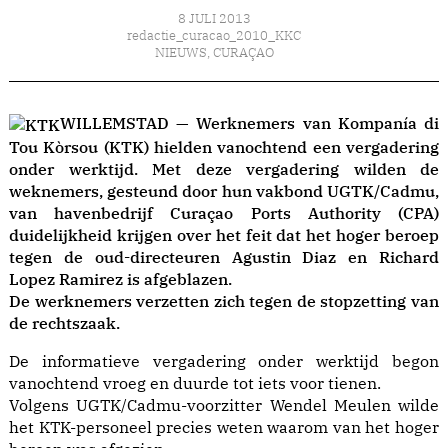
8 JULI 2013
redactie_curacao_2010_KKC
NIEUWS
,
CURAÇAO
WILLEMSTAD — Werknemers van Kompanía di
Tou Kòrsou (KTK) hielden vanochtend een vergadering
onder werktijd. Met deze vergadering wilden de
weknemers, gesteund door hun vakbond UGTK/Cadmu,
van havenbedrijf Curaçao Ports Authority (CPA)
duidelijkheid krijgen over het feit dat het hoger beroep
tegen de oud-directeuren Agustin Diaz en Richard
Lopez Ramirez is afgeblazen.
De werknemers verzetten zich tegen de stopzetting van
de rechtszaak.
De informatieve vergadering onder werktijd begon
vanochtend vroeg en duurde tot iets voor tienen.
Volgens UGTK/Cadmu-voorzitter Wendel Meulen wilde
het KTK-personeel precies weten waarom van het hoger