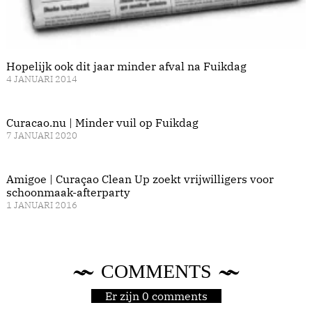
Hopelijk ook dit jaar minder afval na Fuikdag
4 JANUARI 2014
Curacao.nu | Minder vuil op Fuikdag
7 JANUARI 2020
Amigoe | Curaçao Clean Up zoekt vrijwilligers voor
schoonmaak-afterparty
1 JANUARI 2016
COMMENTS
Er zijn 0 comments