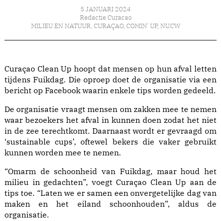
5 JANUARI 2024
Redactie Curacao
MILIEU EN NATUUR
,
CURAÇAO
,
COMIN' UP
,
NU.CW
Curaçao Clean Up hoopt dat mensen op hun afval letten
tijdens Fuikdag. Die oproep doet de organisatie via een
bericht op Facebook waarin enkele tips worden gedeeld.
De organisatie vraagt mensen om zakken mee te nemen
waar bezoekers het afval in kunnen doen zodat het niet
in de zee terechtkomt. Daarnaast wordt er gevraagd om
‘sustainable cups’, oftewel bekers die vaker gebruikt
kunnen worden mee te nemen.
“Omarm de schoonheid van Fuikdag, maar houd het
milieu in gedachten”, voegt Curaçao Clean Up aan de
tips toe. “Laten we er samen een onvergetelijke dag van
maken en het eiland schoonhouden”, aldus de
organisatie.