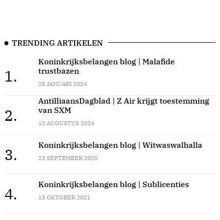
TRENDING ARTIKELEN
Koninkrijksbelangen blog | Malafide
trustbazen
1.
28 JANUARI 2024
AntilliaansDagblad | Z Air krijgt toestemming
van SXM
2.
10 AUGUSTUS 2024
Koninkrijksbelangen blog | Witwaswalhalla
3.
23 SEPTEMBER 2020
Koninkrijksbelangen blog | Sublicenties
4.
13 OKTOBER 2021