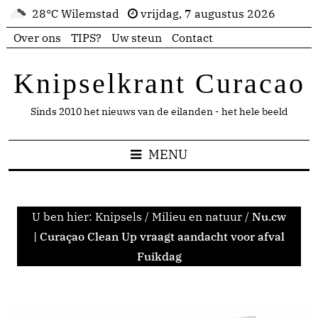
28°C Wilemstad
vrijdag, 7 augustus 2026
Over ons
TIPS?
Uw steun
Contact
Knipselkrant Curacao
Sinds 2010 het nieuws van de eilanden - het hele beeld
MENU
U ben hier:
Knipsels
/
Milieu en natuur
/
Nu.cw
| Curaçao Clean Up vraagt aandacht voor afval
Fuikdag