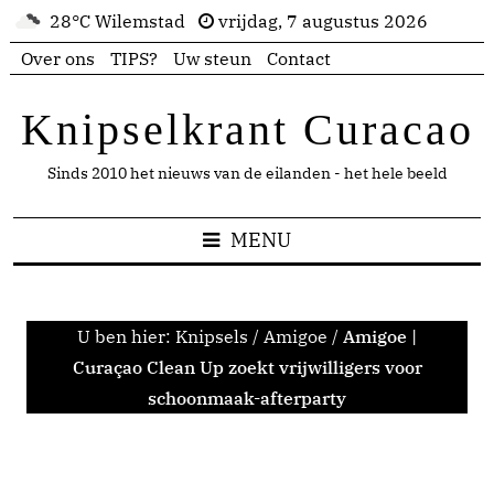
28°C Wilemstad
vrijdag, 7 augustus 2026
Over ons
TIPS?
Uw steun
Contact
Knipselkrant Curacao
Sinds 2010 het nieuws van de eilanden - het hele beeld
MENU
U ben hier:
Knipsels
/
Amigoe
/
Amigoe |
Curaçao Clean Up zoekt vrijwilligers voor
schoonmaak-afterparty