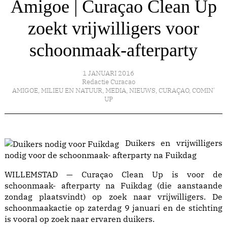
Amigoe | Curaçao Clean Up
zoekt vrijwilligers voor
schoonmaak-afterparty
1 JANUARI 2016
Redactie Curacao
AMIGOE
,
MILIEU EN NATUUR
,
MEDIA
,
NIEUWS
,
CURAÇAO
,
COMIN'
UP
Duikers en vrijwilligers
nodig voor de schoonmaak- afterparty na Fuikdag
WILLEMSTAD — Curaçao Clean Up is voor de
schoonmaak- afterparty na Fuikdag (die aanstaande
zondag plaatsvindt) op zoek naar vrijwilligers. De
schoonmaakactie op zaterdag 9 januari en de stichting
is vooral op zoek naar ervaren duikers.