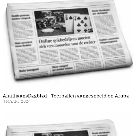
AntilliaansDagblad | Teerballen aangespoeld op Aruba
4 MAART 2024