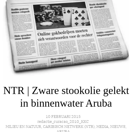
NTR | Zware stookolie gelekt
in binnenwater Aruba
10 FEBRUARI 2015
redactie_curacao_2010_KKC
MILIEU EN NATUUR
,
CARIBISCH NETWERK (NTR)
,
MEDIA
,
NIEUWS
,
ARUBA