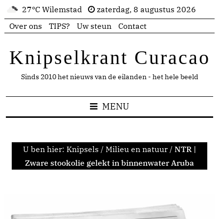
27°C Wilemstad
zaterdag, 8 augustus 2026
Over ons
TIPS?
Uw steun
Contact
Knipselkrant Curacao
Sinds 2010 het nieuws van de eilanden - het hele beeld
MENU
U ben hier:
Knipsels
/
Milieu en natuur
/
NTR |
Zware stookolie gelekt in binnenwater Aruba