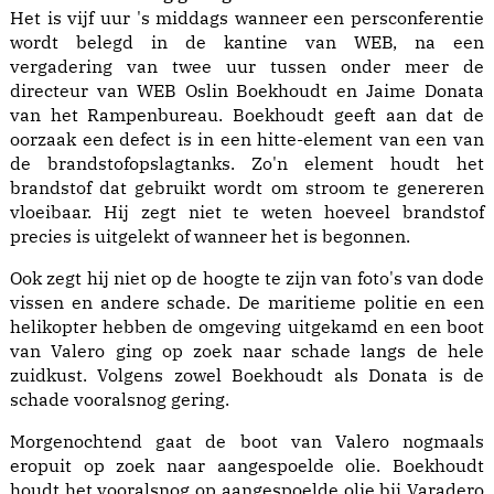
Het is vijf uur 's middags wanneer een persconferentie
wordt belegd in de kantine van WEB, na een
vergadering van twee uur tussen onder meer de
directeur van WEB Oslin Boekhoudt en Jaime Donata
van het Rampenbureau. Boekhoudt geeft aan dat de
oorzaak een defect is in een hitte-element van een van
de brandstofopslagtanks. Zo'n element houdt het
brandstof dat gebruikt wordt om stroom te genereren
vloeibaar. Hij zegt niet te weten hoeveel brandstof
precies is uitgelekt of wanneer het is begonnen.
Ook zegt hij niet op de hoogte te zijn van foto's van dode
vissen en andere schade. De maritieme politie en een
helikopter hebben de omgeving uitgekamd en een boot
van Valero ging op zoek naar schade langs de hele
zuidkust. Volgens zowel Boekhoudt als Donata is de
schade vooralsnog gering.
Morgenochtend gaat de boot van Valero nogmaals
eropuit op zoek naar aangespoelde olie. Boekhoudt
houdt het vooralsnog op aangespoelde olie bij Varadero