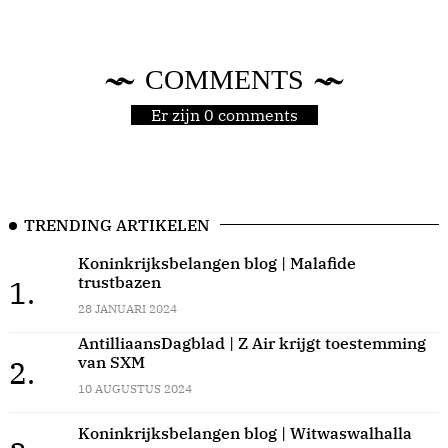
COMMENTS
Er zijn 0 comments
TRENDING ARTIKELEN
Koninkrijksbelangen blog | Malafide
trustbazen
1.
28 JANUARI 2024
AntilliaansDagblad | Z Air krijgt toestemming
van SXM
2.
10 AUGUSTUS 2024
Koninkrijksbelangen blog | Witwaswalhalla