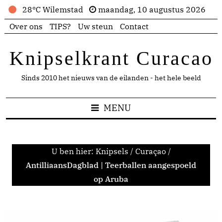
28°C Wilemstad
maandag, 10 augustus 2026
Over ons
TIPS?
Uw steun
Contact
Knipselkrant Curacao
Sinds 2010 het nieuws van de eilanden - het hele beeld
MENU
U ben hier:
Knipsels
/
Curaçao
/
AntilliaansDagblad | Teerballen aangespoeld
op Aruba