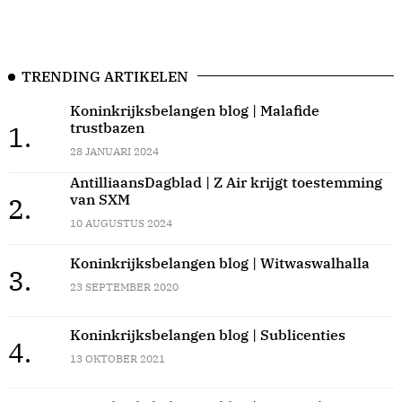
TRENDING ARTIKELEN
Koninkrijksbelangen blog | Malafide
trustbazen
1.
28 JANUARI 2024
AntilliaansDagblad | Z Air krijgt toestemming
van SXM
2.
10 AUGUSTUS 2024
Koninkrijksbelangen blog | Witwaswalhalla
3.
23 SEPTEMBER 2020
Koninkrijksbelangen blog | Sublicenties
4.
13 OKTOBER 2021