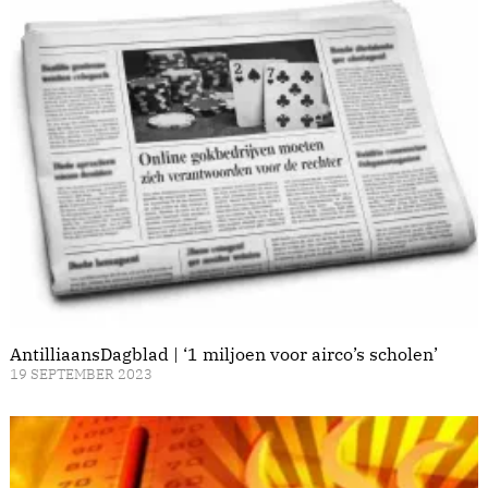
AntilliaansDagblad | ‘1 miljoen voor airco’s scholen’
19 SEPTEMBER 2023