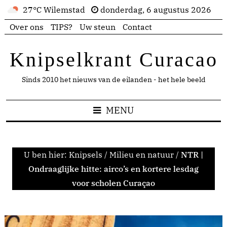
27°C Wilemstad
donderdag, 6 augustus 2026
Over ons
TIPS?
Uw steun
Contact
Knipselkrant Curacao
Sinds 2010 het nieuws van de eilanden - het hele beeld
MENU
U ben hier:
Knipsels
/
Milieu en natuur
/
NTR |
Ondraaglijke hitte: airco’s en kortere lesdag
voor scholen Curaçao