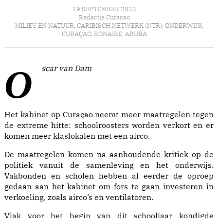
19 SEPTEMBER 2023
Redactie Curacao
MILIEU EN NATUUR
,
CARIBISCH NETWERK (NTR)
,
ONDERWIJS
,
CURAÇAO
,
BONAIRE
,
ARUBA
Oscar van Dam
Het kabinet op Curaçao neemt meer maatregelen tegen
de extreme hitte: schoolroosters worden verkort en er
komen meer klaslokalen met een airco.
De maatregelen komen na aanhoudende kritiek op de
politiek vanuit de samenleving en het onderwijs.
Vakbonden en scholen hebben al eerder de oproep
gedaan aan het kabinet om fors te gaan investeren in
verkoeling, zoals airco’s en ventilatoren.
Vlak voor het begin van dit schooljaar kondigde