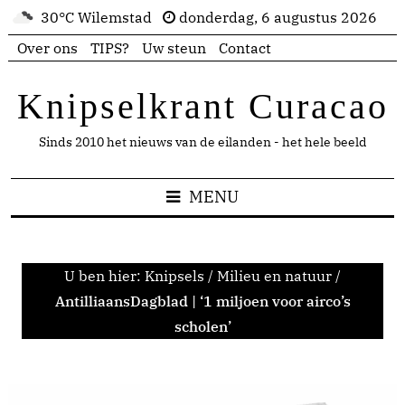
30°C Wilemstad
donderdag, 6 augustus 2026
Over ons
TIPS?
Uw steun
Contact
Knipselkrant Curacao
Sinds 2010 het nieuws van de eilanden - het hele beeld
MENU
U ben hier:
Knipsels
/
Milieu en natuur
/
AntilliaansDagblad | ‘1 miljoen voor airco’s
scholen’