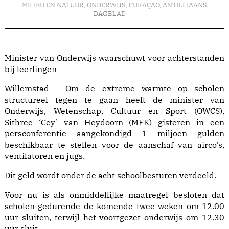
MILIEU EN NATUUR
,
ONDERWIJS
,
CURAÇAO
,
ANTILLIAANS
DAGBLAD
Minister van Onderwijs waarschuwt voor achterstanden
bij leerlingen
Willemstad - Om de extreme warmte op scholen
structureel tegen te gaan heeft de minister van
Onderwijs, Wetenschap, Cultuur en Sport (OWCS),
Sithree ‘Cey’ van Heydoorn (MFK) gisteren in een
persconferentie aangekondigd 1 miljoen gulden
beschikbaar te stellen voor de aanschaf van airco’s,
ventilatoren en jugs.
Dit geld wordt onder de acht schoolbesturen verdeeld.
Voor nu is als onmiddellijke maatregel besloten dat
scholen gedurende de komende twee weken om 12.00
uur sluiten, terwijl het voortgezet onderwijs om 12.30
uur sluit.