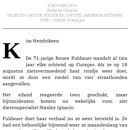
9 JANUARI 2024
Redactie Curacao
MILIEU EN NATUUR
,
POLITIE EN JUSTITIE
,
CARIBISCH NETWERK
(NTR)
,
VIDEOS
,
CURAÇAO
Kim Hendriksen
De 71-jarige Renee Fuldauer wandelt al tien
jaar elke ochtend op Curaçao. Als ze op 18
augustus nietsvermoedend haar rondje weer doet,
wordt ze door een roedel van vier straathonden
aangevallen.
Het eiland reageerde toen geschokt, maar
bijtincidenten komen nu wekelijks voor, ziet
dierenspecialist Stanley Ignacio.
Fuldauer doet haar verhaal nu ze weer hersteld is. Ze
had een behoorlijke bijtwond waar ze maandenlang van