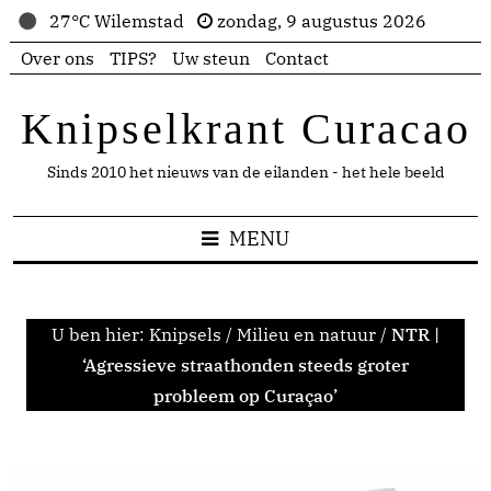
27°C Wilemstad
zondag, 9 augustus 2026
Over ons
TIPS?
Uw steun
Contact
Knipselkrant Curacao
Sinds 2010 het nieuws van de eilanden - het hele beeld
MENU
U ben hier:
Knipsels
/
Milieu en natuur
/
NTR |
‘Agressieve straathonden steeds groter
probleem op Curaçao’