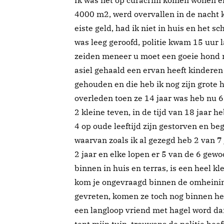
Ik was net op curacrim komen wonen e
4000 m2, werd overvallen in de nacht k
eiste geld, had ik niet in huis en het s
was leeg geroofd, politie kwam 15 uur 
zeiden meneer u moet een goeie hond 
asiel gehaald een ervan heeft kindere
gehouden en die heb ik nog zijn grote 
overleden toen ze 14 jaar was heb nu 
2 kleine teven, in de tijd van 18 jaar 
4 op oude leeftijd zijn gestorven en beg
waarvan zoals ik al gezegd heb 2 van 7 
2 jaar en elke lopen er 5 van de 6 gewo
binnen in huis en terras, is een heel kle
kom je ongevraagd binnen de omheining 
gevreten, komen ze toch nog binnen het
een langloop vriend met hagel word dan