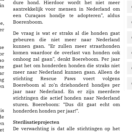
dure hond. Hierdoor wordt het niet meer
in
aantrekkelijk voor mensen in Nederland om
een Curaçaos hondje te adopteren”, aldus
Boerenboom.
e,
er
De vraag is wat er straks al die honden gaat
gebeuren die niet meer naar Nederland
kunnen gaan. “Er zullen meer straathonden
se
komen waardoor de overlast van honden ook
or
omhoog zal gaan”, denkt Boereboom. Per jaar
ao
gaat het om honderden honden die straks niet
ze
meer naar Nederland kunnen gaan. Alleen de
ar
stichting Rescue Paws voert volgens
ng
Boereboom al zo’n driehonderd hondjes per
en
jaar naar Nederland. En er zijn meerdere
stichtingen die actief honden naar Nederland
sturen. Boereboom: “Dus dit gaat echt om
is
honderden honden per jaar!”.
de
Sterilisatieprojecten
en
De verwachting is dat alle stichtingen op het
et