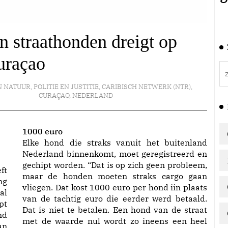
 straathonden dreigt op
uraçao
N NATUUR
,
POLITIE EN JUSTITIE
,
CARIBISCH NETWERK (NTR)
,
CURAÇAO
,
NEDERLAND
1000 euro
Elke hond die straks vanuit het buitenland
Nederland binnenkomt, moet geregistreerd en
gechipt worden. “Dat is op zich geen probleem,
ft
maar de honden moeten straks cargo gaan
ng
vliegen. Dat kost 1000 euro per hond iin plaats
al
van de tachtig euro die eerder werd betaald.
pt
Dat is niet te betalen. Een hond van de straat
nd
met de waarde nul wordt zo ineens een heel
an