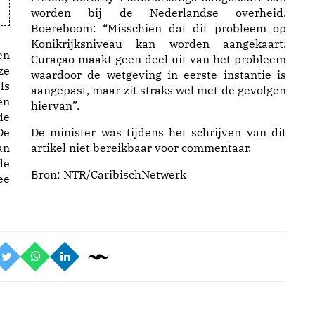
worden bij de Nederlandse overheid.
Boereboom: “Misschien dat dit probleem op
Konikrijksniveau kan worden aangekaart.
en
Curaçao maakt geen deel uit van het probleem
ze
waardoor de wetgeving in eerste instantie is
ls
aangepast, maar zit straks wel met de gevolgen
en
hiervan”.
de
De
De minister was tijdens het schrijven van dit
an
artikel niet bereikbaar voor commentaar.
de
Bron:
NTR/CaribischNetwerk
ee