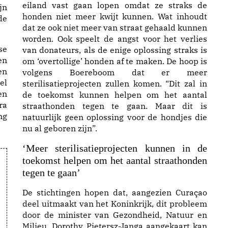
eiland vast gaan lopen omdat ze straks de
jn
honden niet meer kwijt kunnen. Wat inhoudt
de
dat ze ook niet meer van straat gehaald kunnen
worden. Ook speelt de angst voor het verlies
se
van donateurs, als de enige oplossing straks is
en
om ‘overtollige’ honden af te maken. De hoop is
en
volgens Boereboom dat er meer
el
sterilisatieprojecten zullen komen. “Dit zal in
en
de toekomst kunnen helpen om het aantal
ra
straathonden tegen te gaan. Maar dit is
ng
natuurlijk geen oplossing voor de hondjes die
nu al geboren zijn”.
‘Meer sterilisatieprojecten kunnen in de
toekomst helpen om het aantal straathonden
tegen te gaan’
De stichtingen hopen dat, aangezien Curaçao
deel uitmaakt van het Koninkrijk, dit probleem
door de minister van Gezondheid, Natuur en
Milieu, Dorothy Pietersz-Janga aangekaart kan