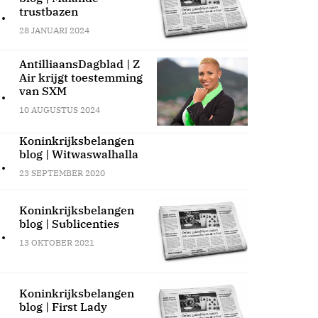
.
trustbazen
28 JANUARI 2024
AntilliaansDagblad | Z
Air krijgt toestemming
.
van SXM
10 AUGUSTUS 2024
Koninkrijksbelangen
blog | Witwaswalhalla
.
23 SEPTEMBER 2020
Koninkrijksbelangen
blog | Sublicenties
.
13 OKTOBER 2021
Koninkrijksbelangen
blog | First Lady
.