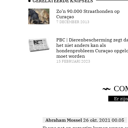
GERELATEERDE KNIPSELS
Zo’n 90.000 Straathonden op
Curaçao
7 DECEMBER 2013
PBC | Dierenbescherming zegt d
het niet anders kan als
hondenprobleem Curaçao opgelo
moet worden
15 FEBRUARI 2023
CO
Er zi
Abraham Mossel
26 okt. 2021 00.05