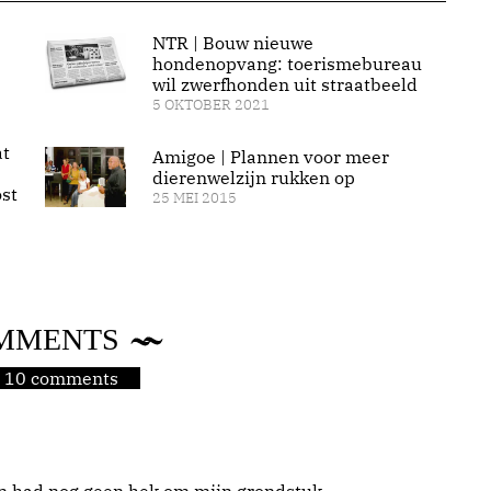
NTR | Bouw nieuwe
hondenopvang: toerismebureau
wil zwerfhonden uit straatbeeld
5 OKTOBER 2021
at
Amigoe | Plannen voor meer
dierenwelzijn rukken op
st
25 MEI 2015
MMENTS
jn 10 comments