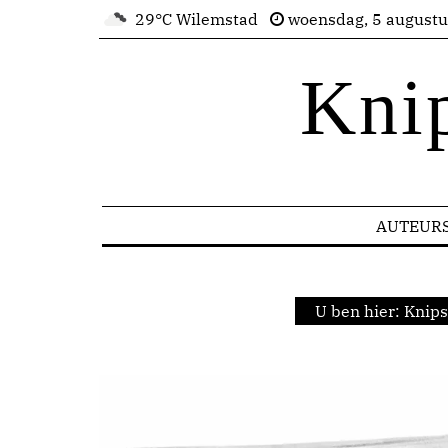
29°C Wilemstad
woensdag, 5 august
Kni
AUTEUR
U ben hier:
Knips