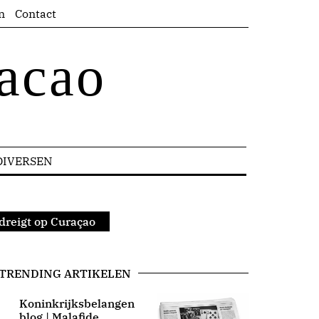
n
Contact
acao
DIVERSEN
dreigt op Curaçao
TRENDING ARTIKELEN
Koninkrijksbelangen
blog | Malafide