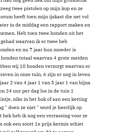
n had nog geen hek om mijn grondstuk
reeg twee pistolen op mijn kop en ze
chorum heeft toen mijn ijskast die net vol
later in de middag een rapport maken en
nemen. Heb toen twee honden uit het
n gehad waarvan ik er twee heb
honden en nu 7 jaar hun moeder is
6 honden totaal waarvan 4 grote meiden
hebben wij 10 honden verzorgt waarvan er
raven in onze tuin, 6 zijn er nog in leven
jaar 2 van 4 jaar 1 van 5 jaar 1 van bijna
on 24 uur per dag los in de tuin 1
intje, niks in het hok of aan een ketting
" doen ze niet " word je heerlijk op
 hek heb ik nog een verrassing voor ze
 ook een soort 1e prijs kermis schiet