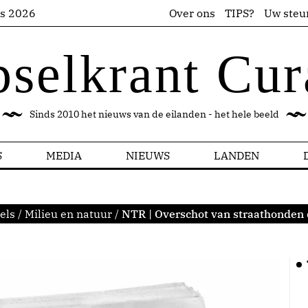
us 2026
Over ons
TIPS?
Uw steu
pselkrant Cur
Sinds 2010 het nieuws van de eilanden - het hele beeld
S
MEDIA
NIEUWS
LANDEN
els
/
Milieu en natuur
/
NTR | Overschot van straathonden 