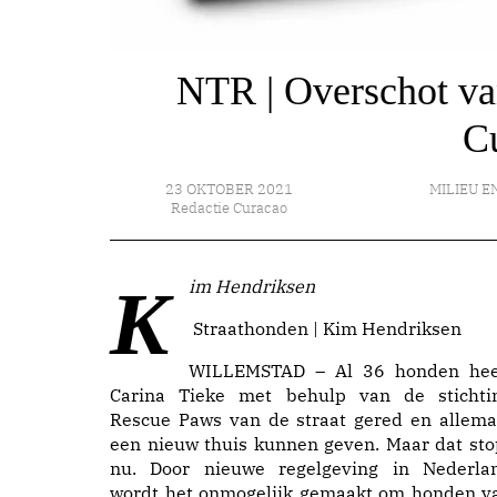
NTR | Overschot van
C
23 OKTOBER 2021
MILIEU E
Redactie Curacao
Kim Hendriksen
Straathonden | Kim Hendriksen
WILLEMSTAD – Al 36 honden hee
Carina Tieke met behulp van de stichti
Rescue Paws van de straat gered en allema
een nieuw thuis kunnen geven. Maar dat sto
nu. Door nieuwe regelgeving in Nederla
wordt het onmogelijk gemaakt om honden v