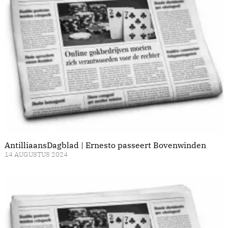
AntilliaansDagblad | Ernesto passeert Bovenwinden
14 AUGUSTUS 2024