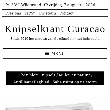
28°C Wilemstad
vrijdag, 7 augustus 2026
Over ons
TIPS?
Uw steun
Contact
Knipselkrant Curacao
Sinds 2010 het nieuws van de eilanden - het hele beeld
MENU
U ben hier:
Knipsels
/
Milieu en natuur
/
AntilliaansDagblad | Saba ruimt op na storm