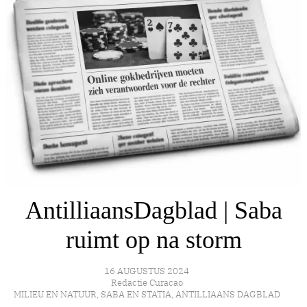
AntilliaansDagblad | Saba
ruimt op na storm
16 AUGUSTUS 2024
Redactie Curacao
MILIEU EN NATUUR
,
SABA EN STATIA
,
ANTILLIAANS DAGBLAD