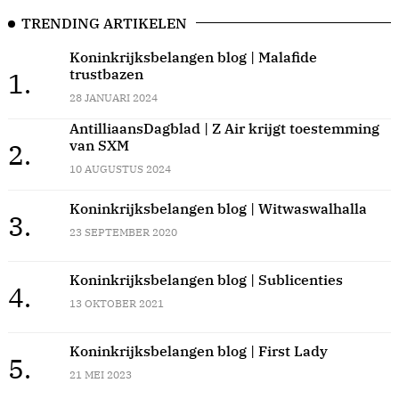
TRENDING ARTIKELEN
Koninkrijksbelangen blog | Malafide
trustbazen
1.
28 JANUARI 2024
AntilliaansDagblad | Z Air krijgt toestemming
van SXM
2.
10 AUGUSTUS 2024
Koninkrijksbelangen blog | Witwaswalhalla
3.
23 SEPTEMBER 2020
Koninkrijksbelangen blog | Sublicenties
4.
13 OKTOBER 2021
Koninkrijksbelangen blog | First Lady
5.
21 MEI 2023