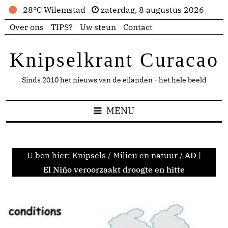
28°C Wilemstad
zaterdag, 8 augustus 2026
Over ons
TIPS?
Uw steun
Contact
Knipselkrant Curacao
Sinds 2010 het nieuws van de eilanden - het hele beeld
MENU
U ben hier:
Knipsels
/
Milieu en natuur
/
AD |
El Niño veroorzaakt droogte en hitte