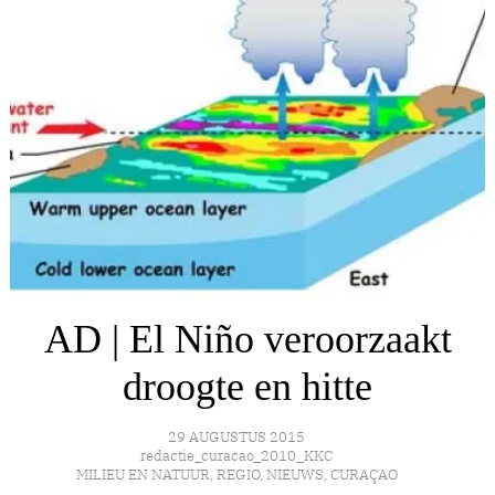
AD | El Niño veroorzaakt
droogte en hitte
29 AUGUSTUS 2015
redactie_curacao_2010_KKC
MILIEU EN NATUUR
,
REGIO
,
NIEUWS
,
CURAÇAO