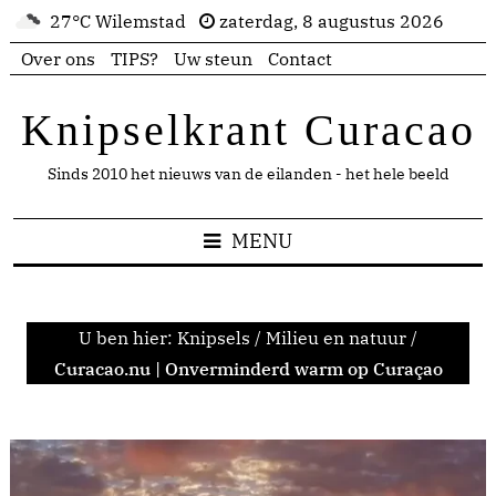
27°C Wilemstad
zaterdag, 8 augustus 2026
Over ons
TIPS?
Uw steun
Contact
Knipselkrant Curacao
Sinds 2010 het nieuws van de eilanden - het hele beeld
MENU
U ben hier:
Knipsels
/
Milieu en natuur
/
Curacao.nu | Onverminderd warm op Curaçao