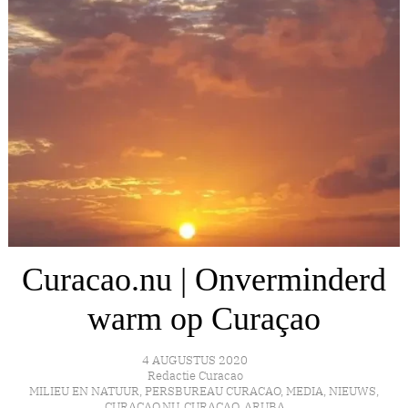
Curacao.nu | Onverminderd
warm op Curaçao
4 AUGUSTUS 2020
Redactie Curacao
MILIEU EN NATUUR
,
PERSBUREAU CURACAO
,
MEDIA
,
NIEUWS
,
CURACAO.NU
,
CURAÇAO
,
ARUBA