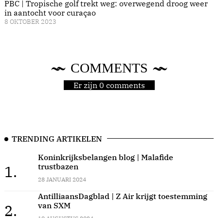
PBC | Tropische golf trekt weg: overwegend droog weer
in aantocht voor curaçao
8 OKTOBER 2023
COMMENTS
Er zijn 0 comments
TRENDING ARTIKELEN
Koninkrijksbelangen blog | Malafide
trustbazen
1.
28 JANUARI 2024
AntilliaansDagblad | Z Air krijgt toestemming
van SXM
2.