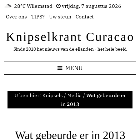
28°C Wilemstad
vrijdag, 7 augustus 2026
Over ons
TIPS?
Uw steun
Contact
Knipselkrant Curacao
Sinds 2010 het nieuws van de eilanden - het hele beeld
MENU
U ben hier:
Knipsels
/
Media
/
Wat gebeurde er
in 2013
Wat gebeurde er in 2013