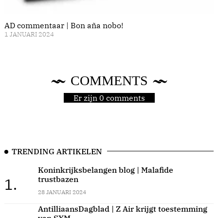
AD commentaar | Bon aña nobo!
1 JANUARI 2024
COMMENTS
Er zijn 0 comments
TRENDING ARTIKELEN
Koninkrijksbelangen blog | Malafide
trustbazen
1.
28 JANUARI 2024
AntilliaansDagblad | Z Air krijgt toestemming
van SXM