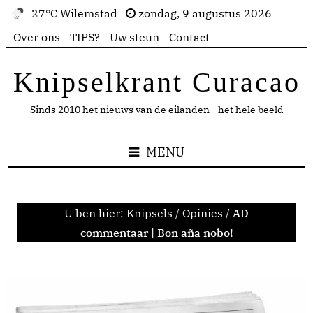
27°C Wilemstad
zondag, 9 augustus 2026
Over ons
TIPS?
Uw steun
Contact
Knipselkrant Curacao
Sinds 2010 het nieuws van de eilanden - het hele beeld
MENU
U ben hier:
Knipsels
/
Opinies
/
AD
commentaar | Bon aña nobo!