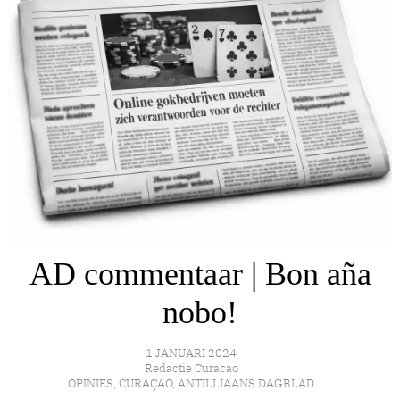
AD commentaar | Bon aña
nobo!
1 JANUARI 2024
Redactie Curacao
OPINIES
,
CURAÇAO
,
ANTILLIAANS DAGBLAD