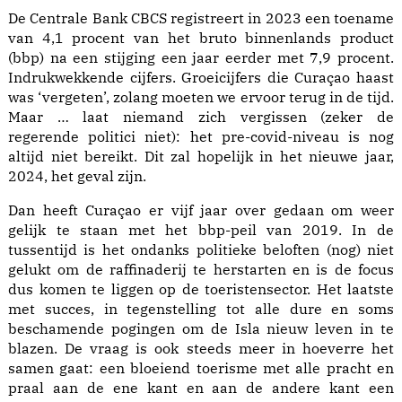
De Centrale Bank CBCS registreert in 2023 een toename
van 4,1 procent van het bruto binnenlands product
(bbp) na een stijging een jaar eerder met 7,9 procent.
Indrukwekkende cijfers. Groeicijfers die Curaçao haast
was ‘vergeten’, zolang moeten we ervoor terug in de tijd.
Maar … laat niemand zich vergissen (zeker de
regerende politici niet): het pre-covid-niveau is nog
altijd niet bereikt. Dit zal hopelijk in het nieuwe jaar,
2024, het geval zijn.
Dan heeft Curaçao er vijf jaar over gedaan om weer
gelijk te staan met het bbp-peil van 2019. In de
tussentijd is het ondanks politieke beloften (nog) niet
gelukt om de raffinaderij te herstarten en is de focus
dus komen te liggen op de toeristensector. Het laatste
met succes, in tegenstelling tot alle dure en soms
beschamende pogingen om de Isla nieuw leven in te
blazen. De vraag is ook steeds meer in hoeverre het
samen gaat: een bloeiend toerisme met alle pracht en
praal aan de ene kant en aan de andere kant een