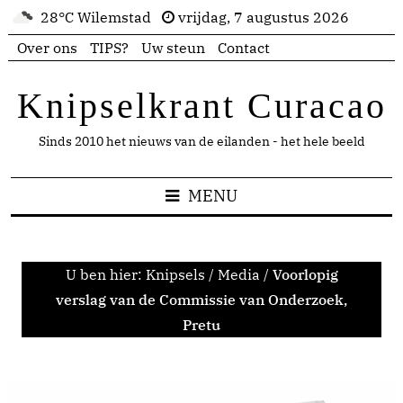
28°C Wilemstad
vrijdag, 7 augustus 2026
Over ons
TIPS?
Uw steun
Contact
Knipselkrant Curacao
Sinds 2010 het nieuws van de eilanden - het hele beeld
MENU
U ben hier:
Knipsels
/
Media
/
Voorlopig
verslag van de Commissie van Onderzoek,
Pretu