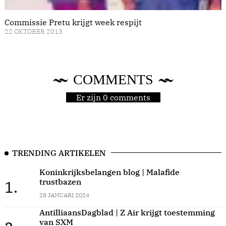
Commissie Pretu krijgt week respijt
22 OKTOBER 2013
COMMENTS
Er zijn 0 comments
TRENDING ARTIKELEN
Koninkrijksbelangen blog | Malafide
trustbazen
1.
28 JANUARI 2024
AntilliaansDagblad | Z Air krijgt toestemming
van SXM