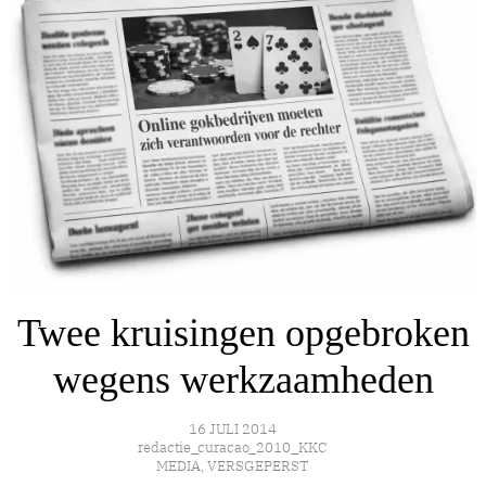
Twee kruisingen opgebroken
wegens werkzaamheden
16 JULI 2014
redactie_curacao_2010_KKC
MEDIA
,
VERSGEPERST