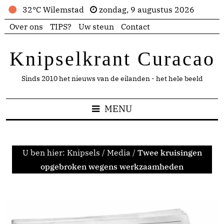
32°C Wilemstad
zondag, 9 augustus 2026
Over ons
TIPS?
Uw steun
Contact
Knipselkrant Curacao
Sinds 2010 het nieuws van de eilanden - het hele beeld
MENU
U ben hier:
Knipsels
/
Media
/
Twee kruisingen
opgebroken wegens werkzaamheden