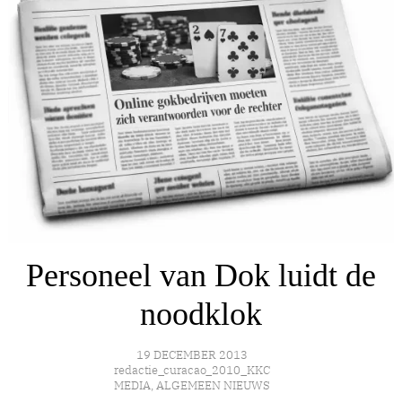
Personeel van Dok luidt de
noodklok
19 DECEMBER 2013
redactie_curacao_2010_KKC
MEDIA
,
ALGEMEEN NIEUWS