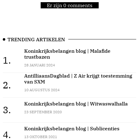
Er zijn 0 comments
TRENDING ARTIKELEN
Koninkrijksbelangen blog | Malafide
trustbazen
1.
28 JANUARI 2024
AntilliaansDagblad | Z Air krijgt toestemming
van SXM
2.
10 AUGUSTUS 2024
Koninkrijksbelangen blog | Witwaswalhalla
3.
23 SEPTEMBER 2020
Koninkrijksbelangen blog | Sublicenties
4.
13 OKTOBER 2021