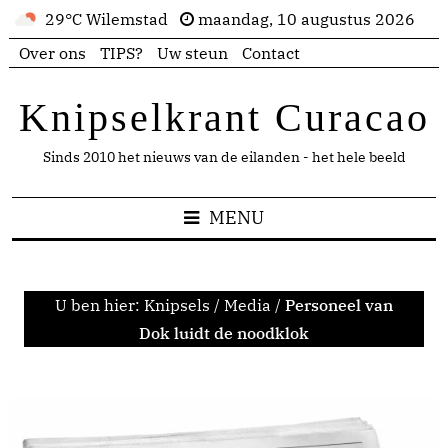
29°C Wilemstad
maandag, 10 augustus 2026
Over ons
TIPS?
Uw steun
Contact
Knipselkrant Curacao
Sinds 2010 het nieuws van de eilanden - het hele beeld
MENU
U ben hier:
Knipsels
/
Media
/
Personeel van
Dok luidt de noodklok