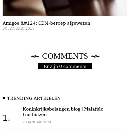
Amigoe &#124; CDM-beroep afgewezen
30 JANUARI 2015
COMMENTS
Er zijn 0 comments
TRENDING ARTIKELEN
Koninkrijksbelangen blog | Malafide
trustbazen
1.
28 JANUARI 2024