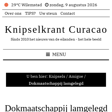
29°C Wilemstad
zondag, 9 augustus 2026
Over ons
TIPS?
Uw steun
Contact
Knipselkrant Curacao
Sinds 2010 het nieuws van de eilanden - het hele beeld
MENU
U ben hier:
Knipsels
/
Amigoe
/
Dokmaatschappij lamgelegd
Dokmaatschappij lamgelegd