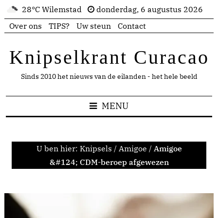
28°C Wilemstad
donderdag, 6 augustus 2026
Over ons
TIPS?
Uw steun
Contact
Knipselkrant Curacao
Sinds 2010 het nieuws van de eilanden - het hele beeld
MENU
U ben hier:
Knipsels
/
Amigoe
/
Amigoe
&#124; CDM-beroep afgewezen