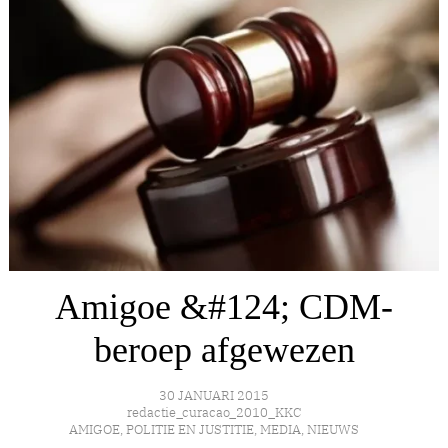
Amigoe &#124; CDM-
beroep afgewezen
30 JANUARI 2015
redactie_curacao_2010_KKC
AMIGOE
,
POLITIE EN JUSTITIE
,
MEDIA
,
NIEUWS