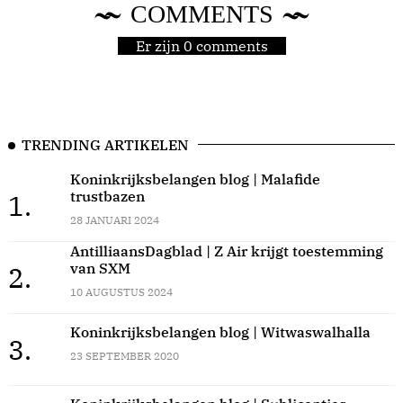
COMMENTS
Er zijn 0 comments
TRENDING ARTIKELEN
Koninkrijksbelangen blog | Malafide
trustbazen
1.
28 JANUARI 2024
AntilliaansDagblad | Z Air krijgt toestemming
van SXM
2.
10 AUGUSTUS 2024
Koninkrijksbelangen blog | Witwaswalhalla
3.
23 SEPTEMBER 2020