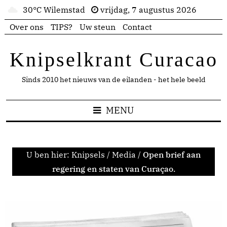
30°C Wilemstad
vrijdag, 7 augustus 2026
Over ons
TIPS?
Uw steun
Contact
Knipselkrant Curacao
Sinds 2010 het nieuws van de eilanden - het hele beeld
MENU
U ben hier:
Knipsels
/
Media
/
Open brief aan
regering en staten van Curaçao.