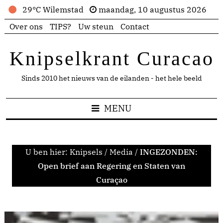
29°C Wilemstad
maandag, 10 augustus 2026
Over ons
TIPS?
Uw steun
Contact
Knipselkrant Curacao
Sinds 2010 het nieuws van de eilanden - het hele beeld
MENU
U ben hier:
Knipsels
/
Media
/
INGEZONDEN:
Open brief aan Regering en Staten van
Curaçao