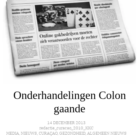
Onderhandelingen Colon
gaande
14 DECEMBER 2013
redactie_curacao_2010_KKC
MEDIA
,
NIEUWS
,
CURAÇAO
,
GEZONDHEID
,
ALGEMEEN NIEUWS