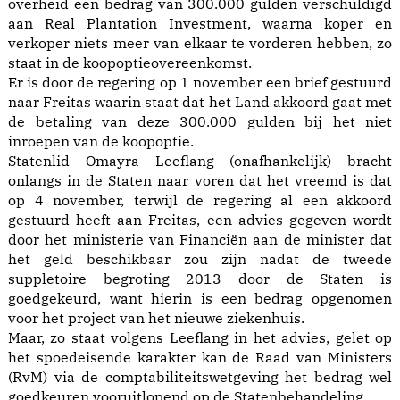
overheid een bedrag van 300.000 gulden verschuldigd
aan Real Plantation Investment, waarna koper en
verkoper niets meer van elkaar te vorderen hebben, zo
staat in de koopoptieovereenkomst.
Er is door de regering op 1 november een brief gestuurd
naar Freitas waarin staat dat het Land akkoord gaat met
de betaling van deze 300.000 gulden bij het niet
inroepen van de koopoptie.
Statenlid Omayra Leeflang (onafhankelijk) bracht
onlangs in de Staten naar voren dat het vreemd is dat
op 4 november, terwijl de regering al een akkoord
gestuurd heeft aan Freitas, een advies gegeven wordt
door het ministerie van Financiën aan de minister dat
het geld beschikbaar zou zijn nadat de tweede
suppletoire begroting 2013 door de Staten is
goedgekeurd, want hierin is een bedrag opgenomen
voor het project van het nieuwe ziekenhuis.
Maar, zo staat volgens Leeflang in het advies, gelet op
het spoedeisende karakter kan de Raad van Ministers
(RvM) via de comptabiliteitswetgeving het bedrag wel
goedkeuren vooruitlopend op de Statenbehandeling.