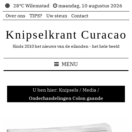
28°C Wilemstad
maandag, 10 augustus 2026
Over ons
TIPS?
Uw steun
Contact
Knipselkrant Curacao
Sinds 2010 het nieuws van de eilanden - het hele beeld
MENU
U ben hier:
Knipsels
/
Media
/
Onderhandelingen Colon gaande