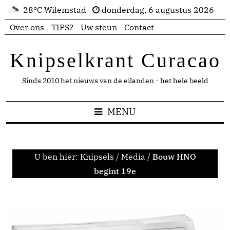
28°C Wilemstad
donderdag, 6 augustus 2026
Over ons
TIPS?
Uw steun
Contact
Knipselkrant Curacao
Sinds 2010 het nieuws van de eilanden - het hele beeld
MENU
U ben hier:
Knipsels
/
Media
/
Bouw HNO
begint 19e