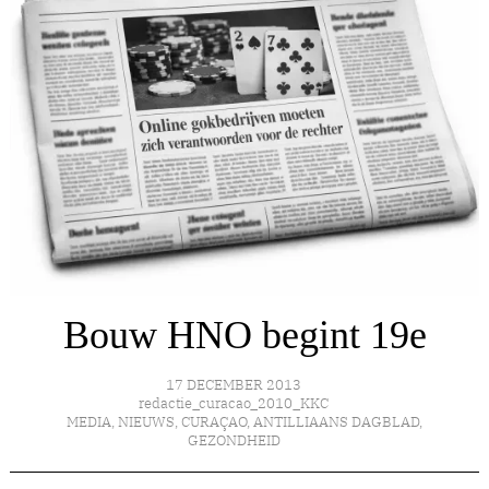
Bouw HNO begint 19e
17 DECEMBER 2013
redactie_curacao_2010_KKC
MEDIA
,
NIEUWS
,
CURAÇAO
,
ANTILLIAANS DAGBLAD
,
GEZONDHEID