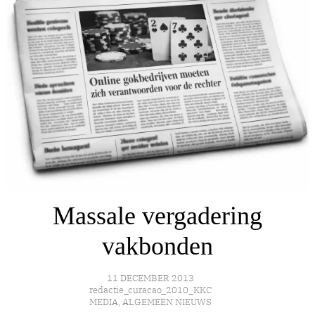
Massale vergadering
vakbonden
11 DECEMBER 2013
redactie_curacao_2010_KKC
MEDIA
,
ALGEMEEN NIEUWS