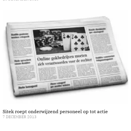
Sitek roept onderwijzend personeel op tot actie
7 DECEMBER 2013