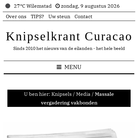
27°C Wilemstad
zondag, 9 augustus 2026
Over ons
TIPS?
Uw steun
Contact
Knipselkrant Curacao
Sinds 2010 het nieuws van de eilanden - het hele beeld
MENU
U ben hier:
Knipsels
/
Media
/
Massale
vergadering vakbonden