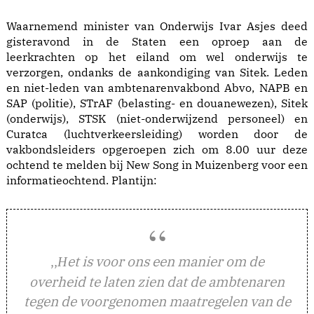
Waarnemend minister van Onderwijs Ivar Asjes deed
gisteravond in de Staten een oproep aan de
leerkrachten op het eiland om wel onderwijs te
verzorgen, ondanks de aankondiging van Sitek. Leden
en niet-leden van ambtenarenvakbond Abvo, NAPB en
SAP (politie), STrAF (belasting- en douanewezen), Sitek
(onderwijs), STSK (niet-onderwijzend personeel) en
Curatca (luchtverkeersleiding) worden door de
vakbondsleiders opgeroepen zich om 8.00 uur deze
ochtend te melden bij New Song in Muizenberg voor een
informatieochtend. Plantijn:
,,
et is voor ons een manier om de
H
overheid te laten zien dat de ambtenaren
tegen de voorgenomen maatregelen van de