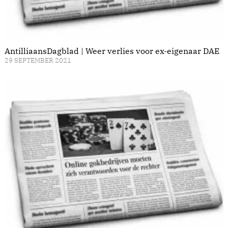
AntilliaansDagblad | Weer verlies voor ex-eigenaar DAE
29 SEPTEMBER 2021