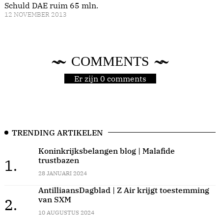
Schuld DAE ruim 65 mln.
12 NOVEMBER 2013
COMMENTS
Er zijn 0 comments
TRENDING ARTIKELEN
Koninkrijksbelangen blog | Malafide
trustbazen
1.
28 JANUARI 2024
AntilliaansDagblad | Z Air krijgt toestemming
van SXM
2.
10 AUGUSTUS 2024