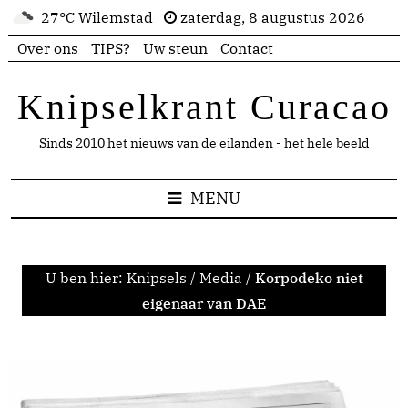
27°C Wilemstad
zaterdag, 8 augustus 2026
Over ons
TIPS?
Uw steun
Contact
Knipselkrant Curacao
Sinds 2010 het nieuws van de eilanden - het hele beeld
MENU
U ben hier:
Knipsels
/
Media
/
Korpodeko niet
eigenaar van DAE