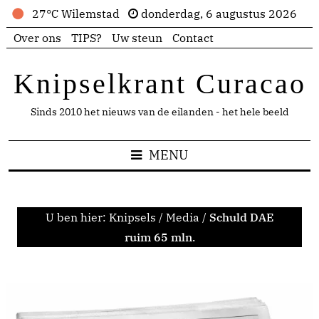
27°C Wilemstad
donderdag, 6 augustus 2026
Over ons
TIPS?
Uw steun
Contact
Knipselkrant Curacao
Sinds 2010 het nieuws van de eilanden - het hele beeld
MENU
U ben hier:
Knipsels
/
Media
/
Schuld DAE
ruim 65 mln.