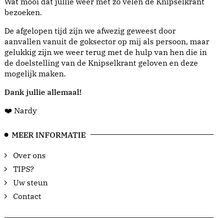
Wat mooi dat jullie weer met zo velen de Knipselkrant
bezoeken.
De afgelopen tijd zijn we afwezig geweest door
aanvallen vanuit de goksector op mij als persoon, maar
gelukkig zijn we weer terug met de hulp van hen die in
de doelstelling van de Knipselkrant geloven en deze
mogelijk maken.
Dank jullie allemaal!
❤️ Nardy
MEER INFORMATIE
Over ons
TIPS?
Uw steun
Contact