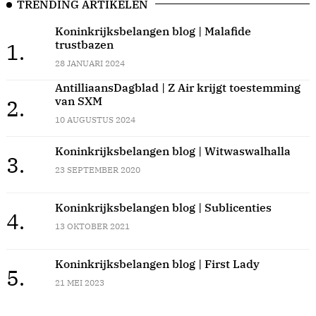
TRENDING ARTIKELEN
Koninkrijksbelangen blog | Malafide
trustbazen
1.
28 JANUARI 2024
AntilliaansDagblad | Z Air krijgt toestemming
van SXM
2.
10 AUGUSTUS 2024
Koninkrijksbelangen blog | Witwaswalhalla
3.
23 SEPTEMBER 2020
Koninkrijksbelangen blog | Sublicenties
4.
13 OKTOBER 2021
Koninkrijksbelangen blog | First Lady
5.
21 MEI 2023