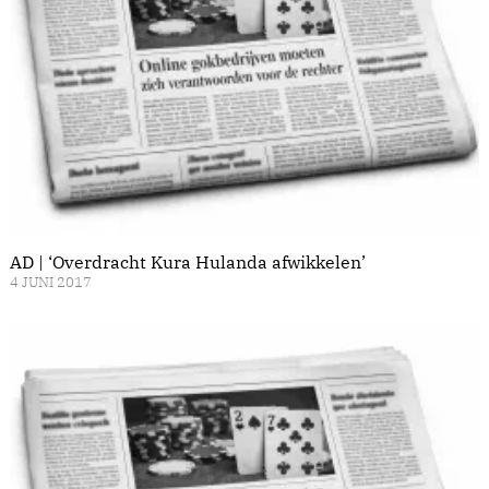
AD | ‘Overdracht Kura Hulanda afwikkelen’
4 JUNI 2017