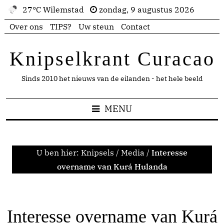
27°C Wilemstad
zondag, 9 augustus 2026
Over ons
TIPS?
Uw steun
Contact
Knipselkrant Curacao
Sinds 2010 het nieuws van de eilanden - het hele beeld
MENU
U ben hier:
Knipsels
/
Media
/
Interesse
overname van Kurá Hulanda
Interesse overname van Kurá