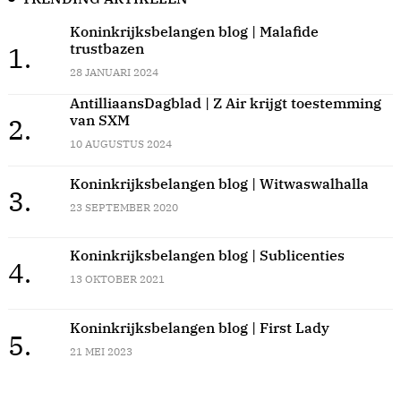
Koninkrijksbelangen blog | Malafide
trustbazen
1.
28 JANUARI 2024
AntilliaansDagblad | Z Air krijgt toestemming
van SXM
2.
10 AUGUSTUS 2024
Koninkrijksbelangen blog | Witwaswalhalla
3.
23 SEPTEMBER 2020
Koninkrijksbelangen blog | Sublicenties
4.
13 OKTOBER 2021
Koninkrijksbelangen blog | First Lady
5.
21 MEI 2023