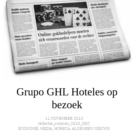
Grupo GHL Hoteles op
bezoek
11 NOVEMBER 2013
redactie_curacao_2010_KKC
ECONOMIE
,
MEDIA
,
HORECA
,
ALGEMEEN NIEUWS