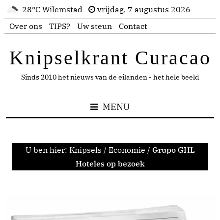
28°C Wilemstad
vrijdag, 7 augustus 2026
Over ons
TIPS?
Uw steun
Contact
Knipselkrant Curacao
Sinds 2010 het nieuws van de eilanden - het hele beeld
MENU
U ben hier:
Knipsels
/
Economie
/
Grupo GHL
Hoteles op bezoek