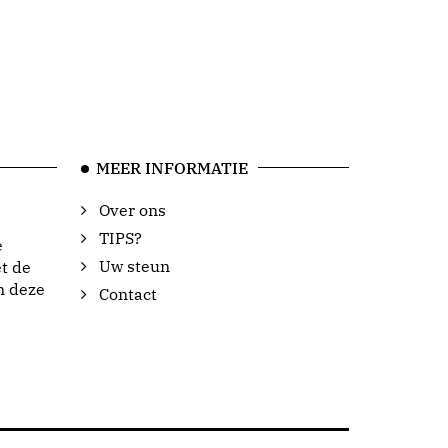
MEER INFORMATIE
Over ons
TIPS?
e
Uw steun
t de
n deze
Contact