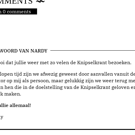
MMENTS
jn 0 comments
 WOORD VAN NARDY
i dat jullie weer met zo velen de Knipselkrant bezoeken.
lopen tijd zijn we afwezig geweest door aanvallen vanuit d
or op mij als persoon, maar gelukkig zijn we weer terug me
n hen die in de doelstelling van de Knipselkrant geloven e
jk maken.
llie allemaal!
dy