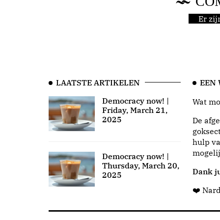
CO
Er zi
LAATSTE ARTIKELEN
EEN
Democracy now! |
Wat moo
Friday, March 21,
2025
De afge
goksect
hulp va
mogeli
Democracy now! |
Thursday, March 20,
Dank ju
2025
❤️ Nar