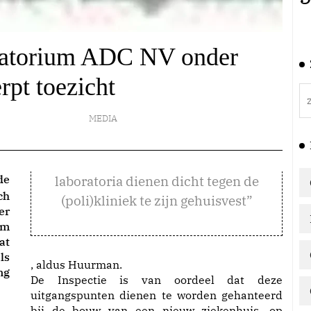
boratorium ADC NV onder
rpt toezicht
MEDIA
de
laboratoria dienen dicht tegen de
ch
(poli)kliniek te zijn gehuisvest”
er
um
at
ls
, aldus Huurman.
ng
De Inspectie is van oordeel dat deze
uitgangspunten dienen te worden gehanteerd
bij de bouw van een nieuw ziekenhuis, op