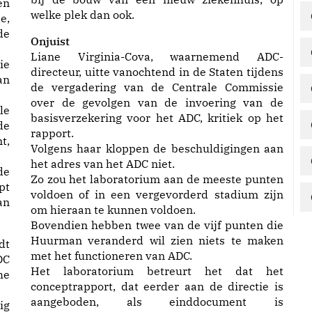
en
welke plek dan ook.
e,
de
Onjuist
Liane Virginia-Cova, waarnemend ADC-
ie
directeur, uitte vanochtend in de Staten tijdens
an
de vergadering van de Centrale Commissie
over de gevolgen van de invoering van de
le
basisverzekering voor het ADC, kritiek op het
de
rapport.
t,
Volgens haar kloppen de beschuldigingen aan
het adres van het ADC niet.
de
Zo zou het laboratorium aan de meeste punten
pt
voldoen of in een vergevorderd stadium zijn
an
om hieraan te kunnen voldoen.
Bovendien hebben twee van de vijf punten die
Huurman veranderd wil zien niets te maken
dt
met het functioneren van ADC.
DC
Het laboratorium betreurt het dat het
he
conceptrapport, dat eerder aan de directie is
aangeboden, als einddocument is
ig