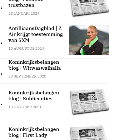
.
trustbazen
28 JANUARI 2024
AntilliaansDagblad | Z
Air krijgt toestemming
.
van SXM
10 AUGUSTUS 2024
Koninkrijksbelangen
blog | Witwaswalhalla
.
23 SEPTEMBER 2020
Koninkrijksbelangen
blog | Sublicenties
.
13 OKTOBER 2021
Koninkrijksbelangen
blog | First Lady
.