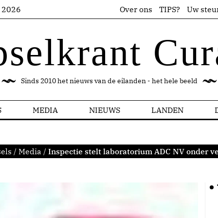
s 2026
Over ons
TIPS?
Uw steu
pselkrant Cur
Sinds 2010 het nieuws van de eilanden - het hele beeld
S
MEDIA
NIEUWS
LANDEN
els
/
Media
/
Inspectie stelt laboratorium ADC NV onder ve