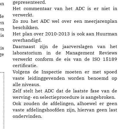
gepresenteerd.
an
Het commentaar van het ADC is er niet in
verwerkt.
de
Zo zou het ADC wel over een meerjarenplan
en
beschikken.
en
Het plan over 2010-2013 is ook aan Huurman
is
overhandigd.
Daarnaast zijn de jaarverslagen van het
is
laboratorium in de Management Reviews
ge
verwerkt conform de eis van de ISO 15189
certificatie.
Volgens de Inspectie moeten er met spoed
vaste leidinggevenden worden benoemd op
alle niveaus.
Zelf stelt het ADC dat de laatste fase van de
werving- en selectieprocedure is aangebroken.
Ook zouden de afdelingen, alhoewel er geen
vaste afdelingshoofden zijn, hiervan geen last
ondervinden.