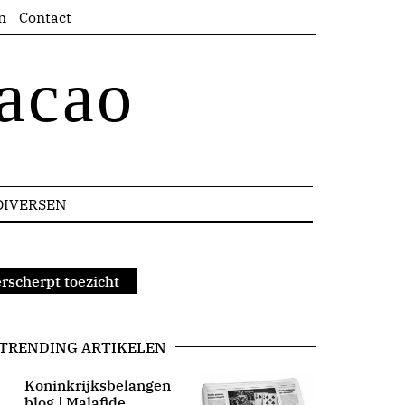
n
Contact
acao
DIVERSEN
rscherpt toezicht
TRENDING ARTIKELEN
Koninkrijksbelangen
blog | Malafide