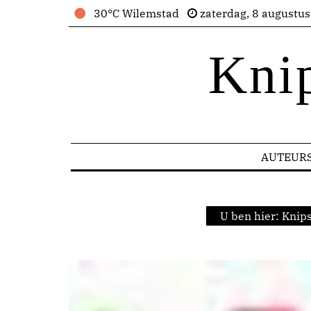
30°C Wilemstad
zaterdag, 8 augustu
Kni
AUTEUR
U ben hier:
Knips