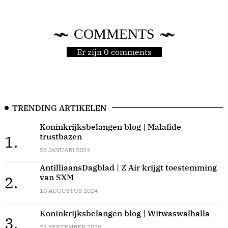
COMMENTS
Er zijn 0 comments
TRENDING ARTIKELEN
Koninkrijksbelangen blog | Malafide
trustbazen
1.
28 JANUARI 2024
AntilliaansDagblad | Z Air krijgt toestemming
van SXM
2.
10 AUGUSTUS 2024
Koninkrijksbelangen blog | Witwaswalhalla
3.
23 SEPTEMBER 2020