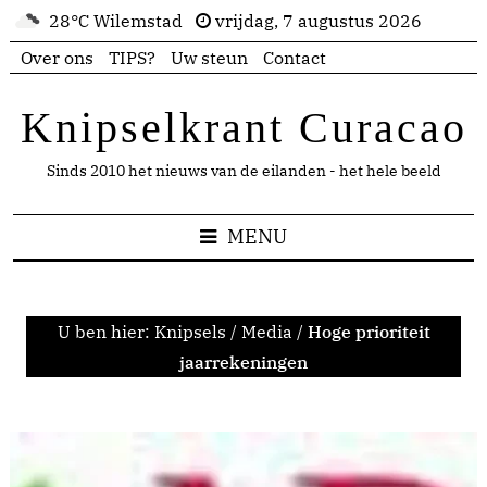
28°C Wilemstad
vrijdag, 7 augustus 2026
Over ons
TIPS?
Uw steun
Contact
Knipselkrant Curacao
Sinds 2010 het nieuws van de eilanden - het hele beeld
MENU
U ben hier:
Knipsels
/
Media
/
Hoge prioriteit
jaarrekeningen