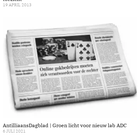
19 APRIL 2013
AntilliaansDagblad | Groen licht voor nieuw lab ADC
6 JULI 2021