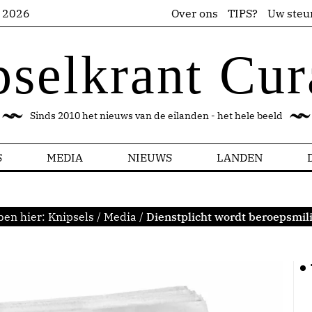
s 2026
Over ons
TIPS?
Uw steu
pselkrant Cur
Sinds 2010 het nieuws van de eilanden - het hele beeld
S
MEDIA
NIEUWS
LANDEN
ben hier:
Knipsels
/
Media
/
Dienstplicht wordt beroepsmili