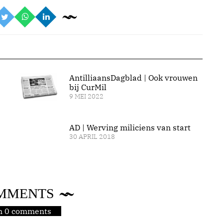
AntilliaansDagblad | Ook vrouwen
bij CurMil
9 MEI 2022
AD | Werving miliciens van start
30 APRIL 2018
MMENTS
jn 0 comments