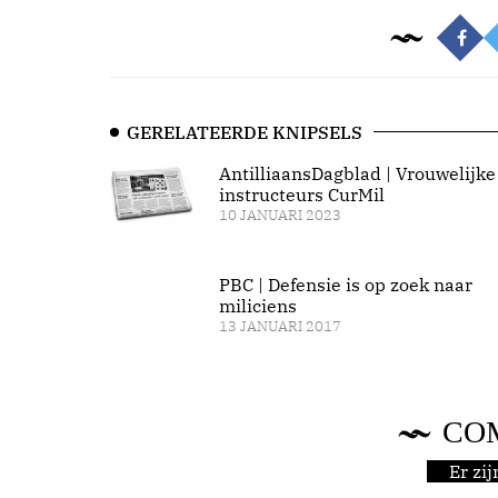
GERELATEERDE KNIPSELS
AntilliaansDagblad | Vrouwelijke
instructeurs CurMil
10 JANUARI 2023
PBC | Defensie is op zoek naar
miliciens
13 JANUARI 2017
CO
Er zi