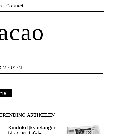
n
Contact
acao
DIVERSEN
tie
TRENDING ARTIKELEN
Koninkrijksbelangen
blog | Malafide