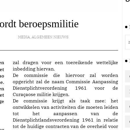
ordt beroepsmilitie
MEDIA
,
ALGEMEEN NIEUWS
en
zal dragen voor een toereikende wettelijke
inbedding hiervan.
et
De commissie die hiervoor zal worden
ao
opgericht zal de naam Commissie Aanpassing
e.
Dienstplichtverordening 1961 voor de
en
Curaçaose militie krijgen.
et
De commissie krijgt als taak mee: het
ge
ontwikkelen van activiteiten die moeten leiden
tot het aanpassen van de
Dienstplichtlandsverordening 1961 in relatie
tot de huidige contracten van de overheid voor
or