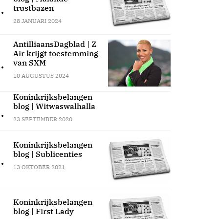
.
trustbazen
28 JANUARI 2024
AntilliaansDagblad | Z
Air krijgt toestemming
.
van SXM
10 AUGUSTUS 2024
Koninkrijksbelangen
blog | Witwaswalhalla
.
23 SEPTEMBER 2020
Koninkrijksbelangen
blog | Sublicenties
.
13 OKTOBER 2021
Koninkrijksbelangen
blog | First Lady
.