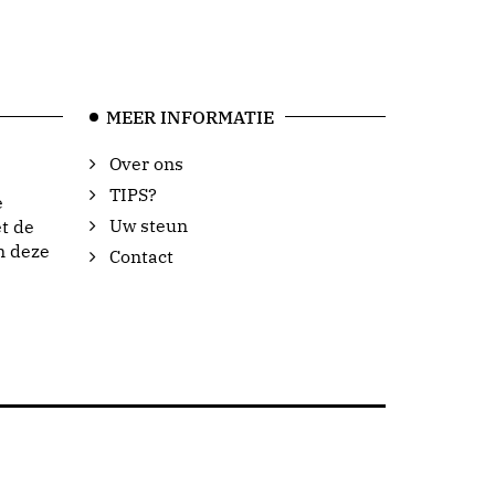
MEER INFORMATIE
Over ons
TIPS?
e
Uw steun
t de
n deze
Contact