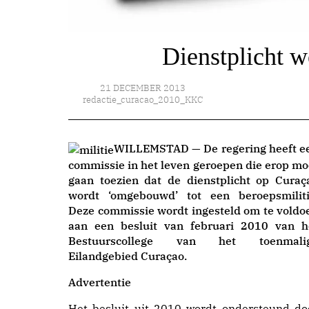
Dienstplicht w
21 DECEMBER 2013
redactie_curacao_2010_KKC
WILLEMSTAD — De regering heeft e
commissie in het leven geroepen die erop mo
gaan toezien dat de dienstplicht op Curaç
wordt ‘omgebouwd’ tot een beroepsmiliti
Deze commissie wordt ingesteld om te voldo
aan een besluit van februari 2010 van h
Bestuurscollege van het toenmali
Eilandgebied Curaçao.
Advertentie
Het besluit uit 2010 wordt ondersteund do