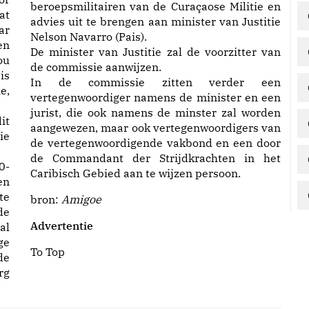
beroepsmilitairen van de Curaçaose Militie en
at
advies uit te brengen aan minister van Justitie
ar
Nelson Navarro (Pais).
en
De minister van Justitie zal de voorzitter van
ou
de commissie aanwijzen.
is
In de commissie zitten verder een
e,
vertegenwoordiger namens de minister en een
jurist, die ook namens de minster zal worden
it
aangewezen, maar ook vertegenwoordigers van
ie
de vertegenwoordigende vakbond en een door
de Commandant der Strijdkrachten in het
0-
Caribisch Gebied aan te wijzen persoon.
en
te
bron:
Amigoe
de
Advertentie
al
e
To Top
de
rg