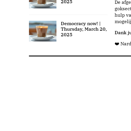
2025
De afge
goksect
hulp va
mogeli
Democracy now! |
Thursday, March 20,
Dank ju
2025
❤️ Nar