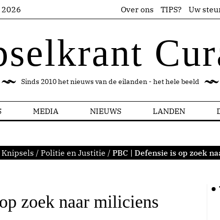
s 2026
Over ons
TIPS?
Uw steu
pselkrant Cur
Sinds 2010 het nieuws van de eilanden - het hele beeld
S
MEDIA
NIEUWS
LANDEN
:
Knipsels
/
Politie en Justitie
/
PBC | Defensie is op zoek na
op zoek naar miliciens