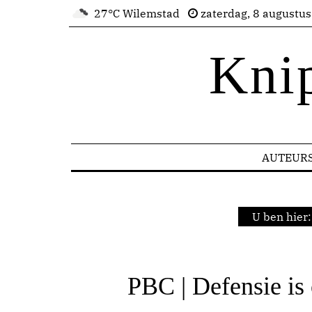
27°C Wilemstad
zaterdag, 8 augustu
Kni
AUTEUR
U ben hier
PBC | Defensie is 