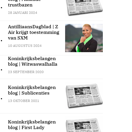
.
trustbazen
28 JANUARI 2024
AntilliaansDagblad | Z
Air krijgt toestemming
.
van SXM
10 AUGUSTUS 2024
Koninkrijksbelangen
blog | Witwaswalhalla
.
23 SEPTEMBER 2020
Koninkrijksbelangen
blog | Sublicenties
.
13 OKTOBER 2021
Koninkrijksbelangen
blog | First Lady
.