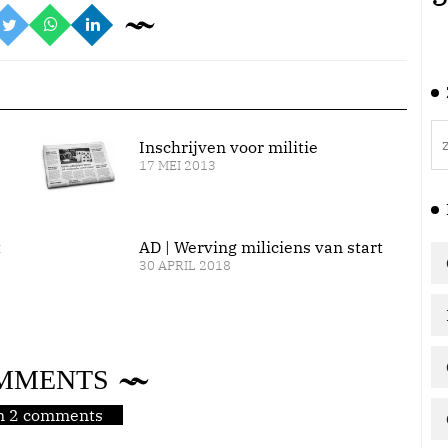
Inschrijven voor militie
17 MEI 2013
t
AD | Werving miliciens van start
30 APRIL 2018
MMENTS
jn 2 comments