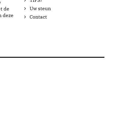
TIPS?
e
Uw steun
t de
n deze
Contact