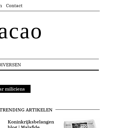
n
Contact
acao
DIVERSEN
ar miliciens
TRENDING ARTIKELEN
Koninkrijksbelangen
blog | Malafide