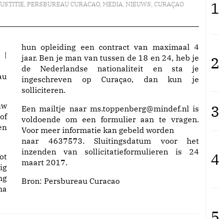
1
JUSTITIE
,
PERSBUREAU CURACAO
,
MEDIA
,
NIEUWS
,
CURAÇAO
hun opleiding een contract van maximaal 4
jaar. Ben je man van tussen de 18 en 24, heb je
2
de Nederlandse nationaliteit en sta je
au
ingeschreven op Curaçao, dan kun je
solliciteren.
uw
3
Een mailtje naar ms.toppenberg@mindef.nl is
of
voldoende om een formulier aan te vragen.
en
Voor meer informatie kan gebeld worden
naar 4637573. Sluitingsdatum voor het
inzenden van sollicitatieformulieren is 24
4
ot
maart 2017.
ig
ng
Bron: Persbureau Curacao
na
5