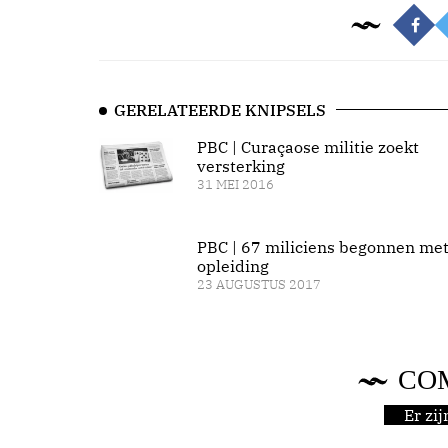
GERELATEERDE KNIPSELS
PBC | Curaçaose militie zoekt
versterking
31 MEI 2016
PBC | 67 miliciens begonnen me
opleiding
23 AUGUSTUS 2017
CO
Er zi