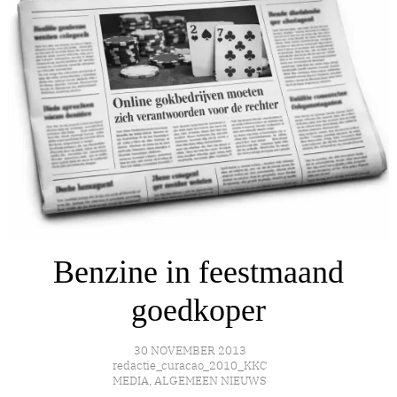
Benzine in feestmaand
goedkoper
30 NOVEMBER 2013
redactie_curacao_2010_KKC
MEDIA
,
ALGEMEEN NIEUWS