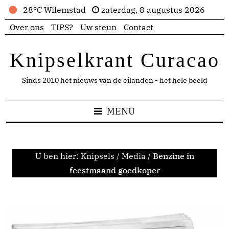
28°C Wilemstad
zaterdag, 8 augustus 2026
Over ons
TIPS?
Uw steun
Contact
Knipselkrant Curacao
Sinds 2010 het nieuws van de eilanden - het hele beeld
MENU
U ben hier:
Knipsels
/
Media
/
Benzine in
feestmaand goedkoper