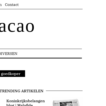
n
Contact
acao
DIVERSEN
r goedkoper
TRENDING ARTIKELEN
Koninkrijksbelangen
blog | Malafide