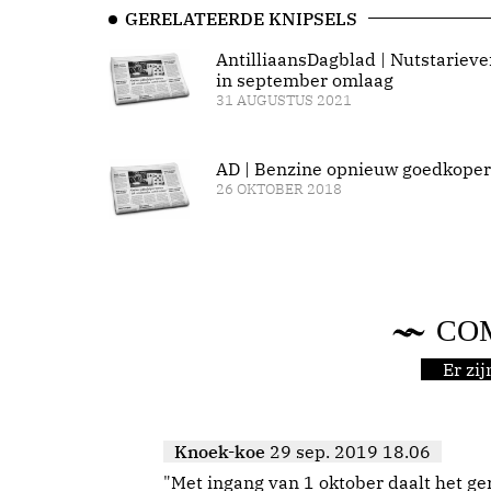
GERELATEERDE KNIPSELS
AntilliaansDagblad | Nutstarieve
in september omlaag
31 AUGUSTUS 2021
AD | Benzine opnieuw goedkoper
26 OKTOBER 2018
CO
Er zi
Knoek-koe
29 sep. 2019 18.06
"Met ingang van 1 oktober daalt het ger