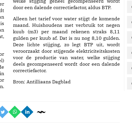
welke stijging geheel gecompenseerd wordt
er
door een dalende correctiefactor, aldus BTP.
dt
an
Alleen het tarief voor water stijgt de komende
is
maand. Huishoudens met verbruik tot negen
an
kuub (m3) per maand rekenen straks 8,11
t,
gulden per kuub af. Dat is nu nog 8,10 gulden.
Deze lichte stijging, zo legt BTP uit, wordt
veroorzaakt door stijgende elektriciteitskosten
or
voor de productie van water, welke stijging
l)
deels gecompenseerd wordt door een dalende
de
correctiefactor.
in
or
Bron:
Antilliaans Dagblad
n.