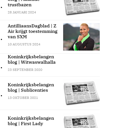
.
trustbazen
28 JANUARI 2024
AntilliaansDagblad | Z
Air krijgt toestemming
.
van SXM
10 AUGUSTUS 2024
Koninkrijksbelangen
blog | Witwaswalhalla
.
23 SEPTEMBER 2020
Koninkrijksbelangen
blog | Sublicenties
.
13 OKTOBER 2021
Koninkrijksbelangen
blog | First Lady
.