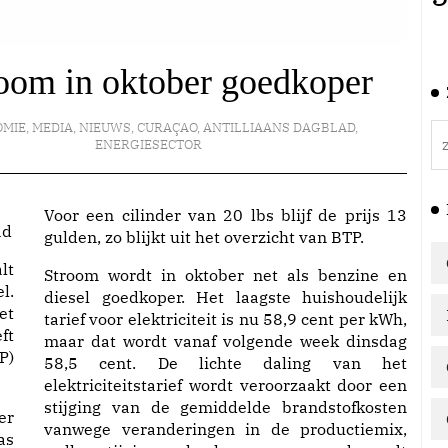
room in oktober goedkoper
OMIE
,
MEDIA
,
NIEUWS
,
CURAÇAO
,
ANTILLIAANS DAGBLAD
,
ENERGIESECTOR
Voor een cilinder van 20 lbs blijf de prijs 13
ad
gulden, zo blijkt uit het overzicht van BTP.
lt
Stroom wordt in oktober net als benzine en
l.
diesel goedkoper. Het laagste huishoudelijk
et
tarief voor elektriciteit is nu 58,9 cent per kWh,
ft
maar dat wordt vanaf volgende week dinsdag
P)
58,5 cent. De lichte daling van het
elektriciteitstarief wordt veroorzaakt door een
stijging van de gemiddelde brandstofkosten
er
vanwege veranderingen in de productiemix,
as