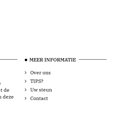
MEER INFORMATIE
Over ons
TIPS?
e
Uw steun
t de
n deze
Contact