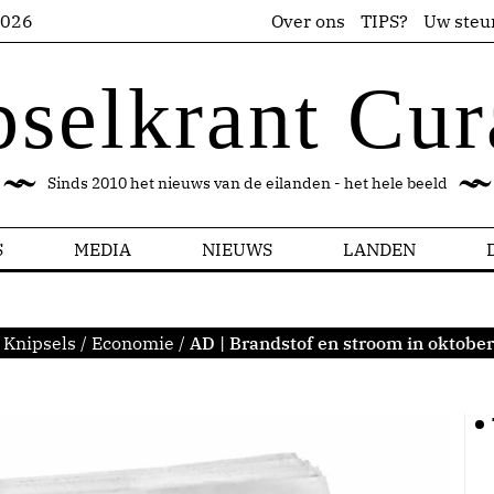
2026
Over ons
TIPS?
Uw steu
pselkrant Cur
Sinds 2010 het nieuws van de eilanden - het hele beeld
S
MEDIA
NIEUWS
LANDEN
:
Knipsels
/
Economie
/
AD | Brandstof en stroom in oktobe