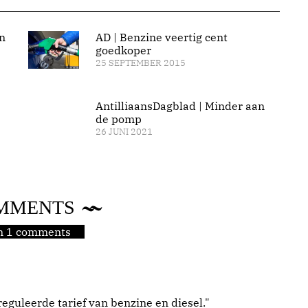
n
AD | Benzine veertig cent
goedkoper
25 SEPTEMBER 2015
AntilliaansDagblad | Minder aan
de pomp
26 JUNI 2021
MMENTS
jn 1 comments
eguleerde tarief van benzine en diesel."