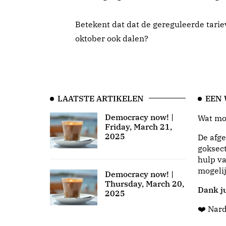
Betekent dat dat de gereguleerde tarie
oktober ook dalen?
LAATSTE ARTIKELEN
EEN
Democracy now! |
Wat moo
Friday, March 21,
2025
De afge
goksect
hulp va
mogeli
Democracy now! |
Thursday, March 20,
Dank ju
2025
❤️ Nar