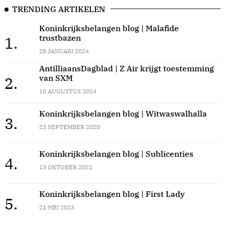
TRENDING ARTIKELEN
Koninkrijksbelangen blog | Malafide
trustbazen
1.
28 JANUARI 2024
AntilliaansDagblad | Z Air krijgt toestemming
van SXM
2.
10 AUGUSTUS 2024
Koninkrijksbelangen blog | Witwaswalhalla
3.
23 SEPTEMBER 2020
Koninkrijksbelangen blog | Sublicenties
4.
13 OKTOBER 2021
Koninkrijksbelangen blog | First Lady
5.
21 MEI 2023