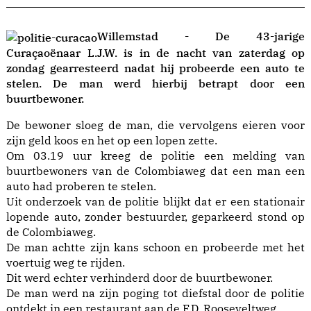
Willemstad - De 43-jarige
Curaçaoënaar L.J.W. is in de nacht van zaterdag op
zondag gearresteerd nadat hij probeerde een auto te
stelen. De man werd hierbij betrapt door een
buurtbewoner.
De bewoner sloeg de man, die vervolgens eieren voor
zijn geld koos en het op een lopen zette.
Om 03.19 uur kreeg de politie een melding van
buurtbewoners van de Colombiaweg dat een man een
auto had proberen te stelen.
Uit onderzoek van de politie blijkt dat er een stationair
lopende auto, zonder bestuurder, geparkeerd stond op
de Colombiaweg.
De man achtte zijn kans schoon en probeerde met het
voertuig weg te rijden.
Dit werd echter verhinderd door de buurtbewoner.
De man werd na zijn poging tot diefstal door de politie
ontdekt in een restaurant aan de F.D. Rooseveltweg.