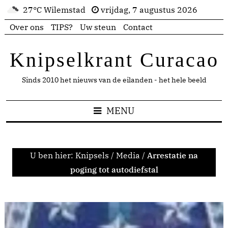
27°C Wilemstad
vrijdag, 7 augustus 2026
Over ons
TIPS?
Uw steun
Contact
Knipselkrant Curacao
Sinds 2010 het nieuws van de eilanden - het hele beeld
MENU
U ben hier:
Knipsels
/
Media
/
Arrestatie na
poging tot autodiefstal